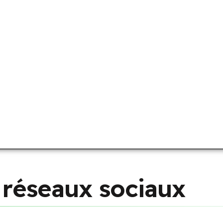
r
é
s
e
a
u
x
s
o
c
i
a
u
x