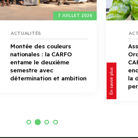
7 JUILLET 2026
ACTUALITÉS
ACT
Montée des couleurs
As
nationales : la CARFO
Ord
entame le deuxième
CAR
semestre avec
enc
En savoir plus
détermination et ambition
la 
pe