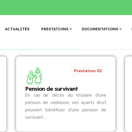
𝐝’𝐮𝐧 𝐧𝐨𝐮𝐯𝐞𝐚𝐮 𝐓𝐚𝐛𝐥𝐞𝐚𝐮 𝐝𝐞 𝐠𝐞𝐬𝐭𝐢𝐨𝐧 𝐝𝐞𝐬 𝐚𝐫𝐜𝐡𝐢𝐯𝐞𝐬 (𝐓𝐆𝐀)
𝐃𝐨𝐧 𝐚̀ 𝐅𝐚𝐬𝐨 𝐌𝐞̂
N
o
s
p
r
e
s
t
a
t
i
o
n
s
ACTUALITÉS
PRESTATIONS
DOCUMENTATIONS
Prestation 02
Pension de survivant
En cas de décès du titulaire d'une
pension de vieillesse, ses ayants droit
peuvent bénéficier d'une pension de
survivant....