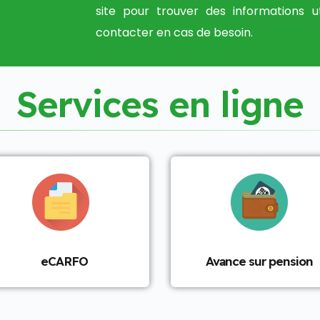
site pour trouver des informations u
contacter en cas de besoin.
S
e
r
v
i
c
e
s
e
n
l
i
g
n
e
eCARFO
Avance sur pension