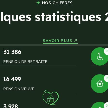
NOS CHIFFRES
l
q
u
e
s
s
t
a
t
i
s
t
i
q
u
e
s
SAVOIR PLUS
31 386
0
PENSION DE RETRAITE
16 499
0
PENSION VEUVE
3 928
0