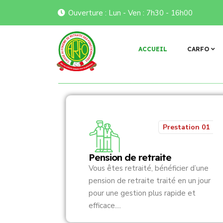
Ouverture : Lun - Ven : 7h30 - 16h00
𝐢𝐭𝐢𝐪𝐮𝐞 𝐝’𝐚𝐫𝐜𝐡𝐢𝐯𝐚𝐠𝐞 𝐞𝐭 𝐝𝐞 𝐝𝐨𝐜𝐮𝐦𝐞𝐧𝐭𝐚𝐭𝐢𝐨𝐧 𝐝𝐞 𝐥𝐚 𝐂𝐀𝐑𝐅𝐎 : 𝐯𝐚𝐥𝐢𝐝𝐚𝐭𝐢𝐨𝐧 
Flash infos
ACCUEIL
CARFO
Prestation 01
Pension de retraite
Vous êtes retraité, bénéficier d’une
pension de retraite traité en un jour
pour une gestion plus rapide et
efficace....