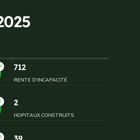
2
0
2
5
712
4
RENTE D'INCAPACITÉ
2
5
HOPITAUX CONSTRUITS
39
6