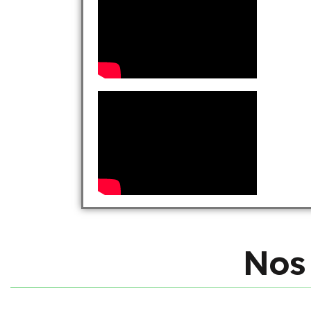
N
o
s