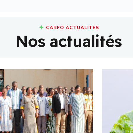
CARFO ACTUALITÉS
N
o
s
a
c
t
u
a
l
i
t
é
s