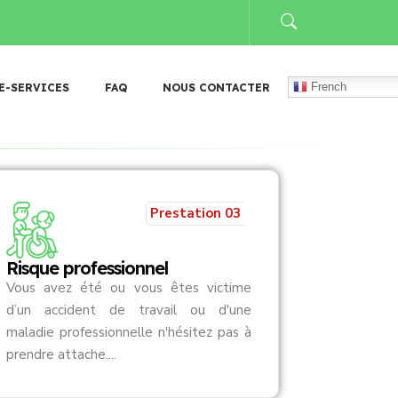
𝐛𝐨 : 𝐥𝐚 𝐂𝐀𝐑𝐅𝐎 𝐚𝐩𝐩𝐨𝐫𝐭𝐞 𝐬𝐚 𝐜𝐨𝐧𝐭𝐫𝐢𝐛𝐮𝐭𝐢𝐨𝐧 𝐚𝐮𝐱 𝐜𝐨̂𝐭𝐞́𝐬 𝐝𝐮 𝐌𝐢𝐧𝐢𝐬𝐭𝐞̀𝐫𝐞 𝐝𝐞 
French
E-SERVICES
FAQ
NOUS CONTACTER
Prestation 03
Risque professionnel
Vous avez été ou vous êtes victime
d’un accident de travail ou d'une
maladie professionnelle n'hésitez pas à
prendre attache....