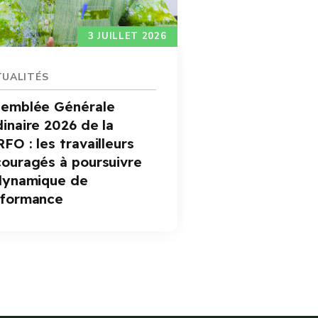
3 JUILLET 2026
UALITÉS
ACTUALITÉ
semblée Générale
Satisfacti
inaire 2026 de la
sociaux :
En savoir plus
FO : les travailleurs
dote d’un
ouragés à poursuivre
stratégiq
dynamique de
rformance