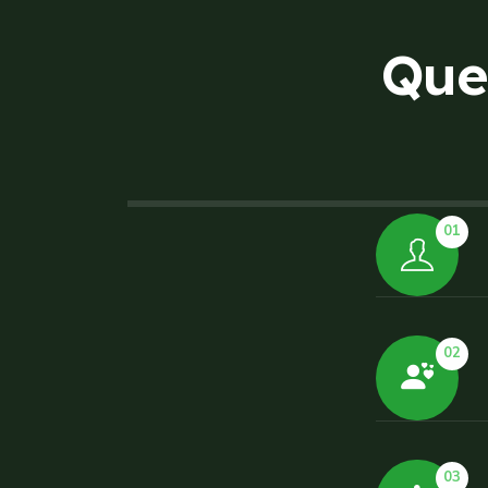
Q
u
e
01
02
03