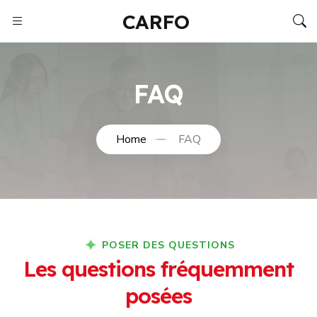
CARFO
FAQ
Home
FAQ
POSER DES QUESTIONS
L
e
s
q
u
e
s
t
i
o
n
s
f
r
é
q
u
e
m
m
e
n
t
p
o
s
é
e
s