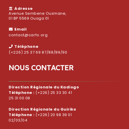
Adresse
Avenue Sembene Ousmane,
01 BP 5569 Ouaga 01
Email
contact@carfo.org
Téléphone
(+226) 25 37 69 87/88/89/90
N
O
U
S
C
O
N
T
A
C
T
E
R
Direction Régionale du Kadiogo
Téléphone :
(+226) 25 33 30 41
25 31 00 08
Direction Régionale du Guiriko
Téléphone :
(+226) 20 98 39 01
02/03/04