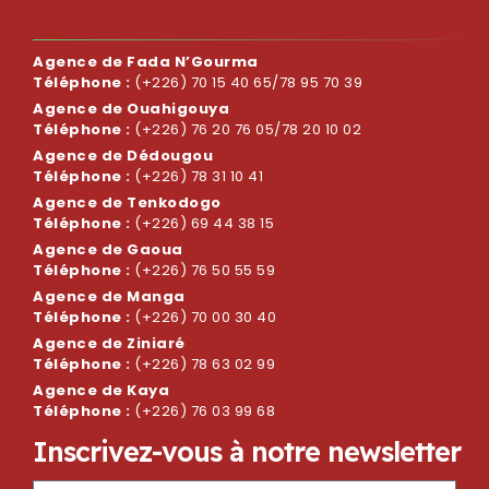
Agence de Fada N’Gourma
Téléphone :
(+226) 70 15 40 65/78 95 70 39
Agence de Ouahigouya
Téléphone :
(+226) 76 20 76 05/78 20 10 02
Agence de Dédougou
Téléphone :
(+226) 78 31 10 41
Agence de Tenkodogo
Téléphone :
(+226) 69 44 38 15
Agence de Gaoua
Téléphone :
(+226) 76 50 55 59
Agence de Manga
Téléphone :
(+226) 70 00 30 40
Agence de Ziniaré
Téléphone :
(+226) 78 63 02 99
Agence de Kaya
Téléphone :
(+226) 76 03 99 68
I
n
s
c
r
i
v
e
z
-
v
o
u
s
à
n
o
t
r
e
n
e
w
s
l
e
t
t
e
r