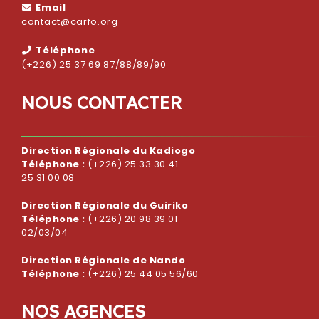
Email
contact@carfo.org
Téléphone
(+226) 25 37 69 87/88/89/90
N
O
U
S
C
O
N
T
A
C
T
E
R
Direction Régionale du Kadiogo
Téléphone :
(+226) 25 33 30 41
25 31 00 08
Direction Régionale du Guiriko
Téléphone :
(+226) 20 98 39 01
02/03/04
Direction Régionale de Nando
Téléphone :
(+226) 25 44 05 56/60
N
O
S
A
G
E
N
C
E
S