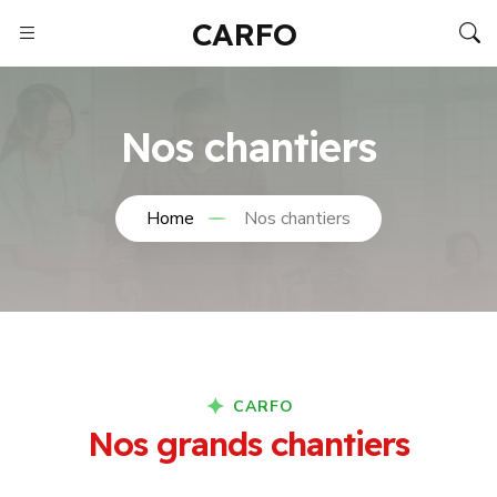
CARFO
Nos chantiers
Home
Nos chantiers
CARFO
N
o
s
g
r
a
n
d
s
c
h
a
n
t
i
e
r
s