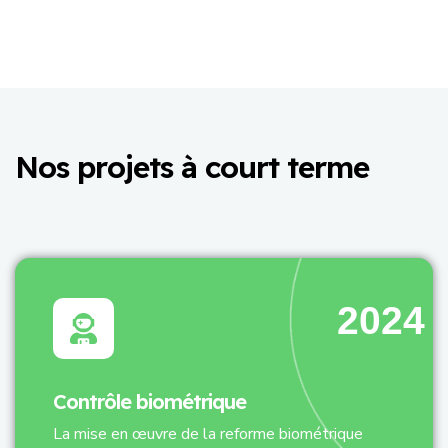
N
o
s
p
r
o
j
e
t
s
à
c
o
u
r
t
t
e
r
m
e
2024
Contrôle biométrique
La mise en œuvre de la reforme biométrique