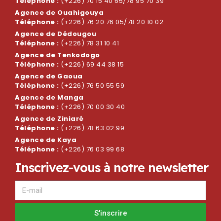
Téléphone :
(+226) 70 15 40 65/78 95 70 39
Agence de Ouahigouya
Téléphone :
(+226) 76 20 76 05/78 20 10 02
Agence de Dédougou
Téléphone :
(+226) 78 31 10 41
Agence de Tenkodogo
Téléphone :
(+226) 69 44 38 15
Agence de Gaoua
Téléphone :
(+226) 76 50 55 59
Agence de Manga
Téléphone :
(+226) 70 00 30 40
Agence de Ziniaré
Téléphone :
(+226) 78 63 02 99
Agence de Kaya
Téléphone :
(+226) 76 03 99 68
I
n
s
c
r
i
v
e
z
-
v
o
u
s
à
n
o
t
r
e
n
e
w
s
l
e
t
t
e
r
S'inscrire