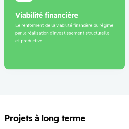
Viabilité financière
Le renforment de la viabilité financière du régime
par la réalisation d’investissement structurelle
et productive.
La vulgarisation de la nouvelle loi portant régime
de sécurité sociales des agents publics de l’Etat.
P
r
o
j
e
t
s
à
l
o
n
g
t
e
r
m
e