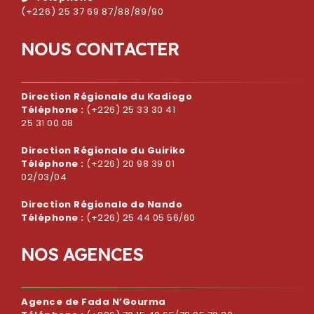
(+226) 25 37 69 87/88/89/90
N
O
U
S
C
O
N
T
A
C
T
E
R
Direction Régionale du Kadiogo
Téléphone :
(+226) 25 33 30 41
25 31 00 08
Direction Régionale du Guiriko
Téléphone :
(+226) 20 98 39 01
02/03/04
Direction Régionale de Nando
Téléphone :
(+226) 25 44 05 56/60
N
O
S
A
G
E
N
C
E
S
Agence de Fada N’Gourma