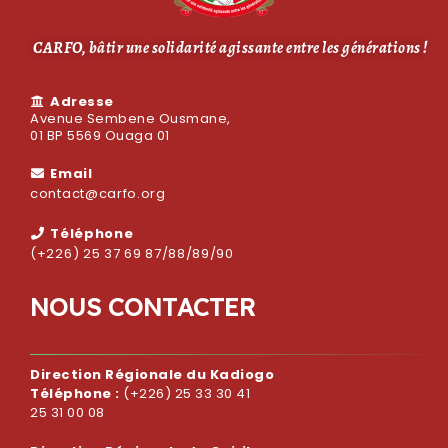
CARFO, bâtir une solidarité agissante entre les générations !
Adresse
Avenue Sembene Ousmane,
01 BP 5569 Ouaga 01
Email
contact@carfo.org
Téléphone
(+226) 25 37 69 87/88/89/90
N
O
U
S
C
O
N
T
A
C
T
E
R
Direction Régionale du Kadiogo
Téléphone :
(+226) 25 33 30 41
25 31 00 08