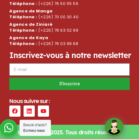
Téléphone :
(+226) 76 50 55 59
Agence de Manga
Téléphone :
(+226) 70 00 30 40
Agence de Ziniaré
Téléphone :
(+226) 78 63 02 99
Agence de Kaya
Téléphone :
(+226) 76 03 99 68
I
n
s
c
r
i
v
e
z
-
v
o
u
s
à
n
o
t
r
e
n
e
w
s
l
e
t
t
e
r
S'inscrire
N
o
u
s
s
u
i
v
r
e
s
u
r
:
Besoin d'aide?
Ecrivez nous
Copyright © 2025. Tous droits réservés –