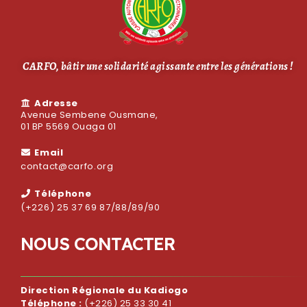
CARFO, bâtir une solidarité agissante entre les générations !
Adresse
Avenue Sembene Ousmane,
01 BP 5569 Ouaga 01
Email
contact@carfo.org
Téléphone
(+226) 25 37 69 87/88/89/90
N
O
U
S
C
O
N
T
A
C
T
E
R
Direction Régionale du Kadiogo
Téléphone :
(+226) 25 33 30 41