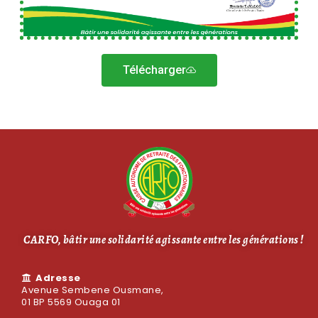
Télécharger
CARFO, bâtir une solidarité agissante entre les générations !
Adresse
Avenue Sembene Ousmane,
01 BP 5569 Ouaga 01