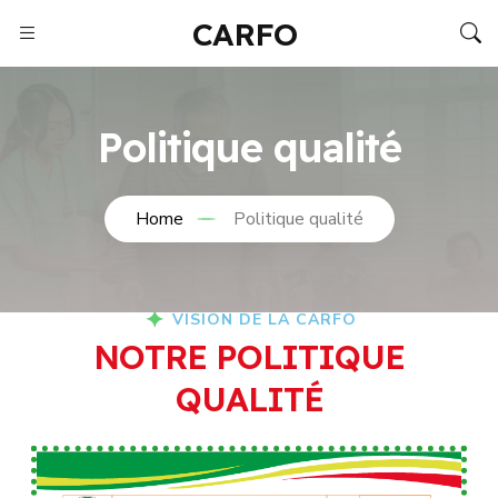
CARFO
Politique qualité
Home
Politique qualité
VISION DE LA CARFO
N
O
T
R
E
P
O
L
I
T
I
Q
U
E
Q
U
A
L
I
T
É