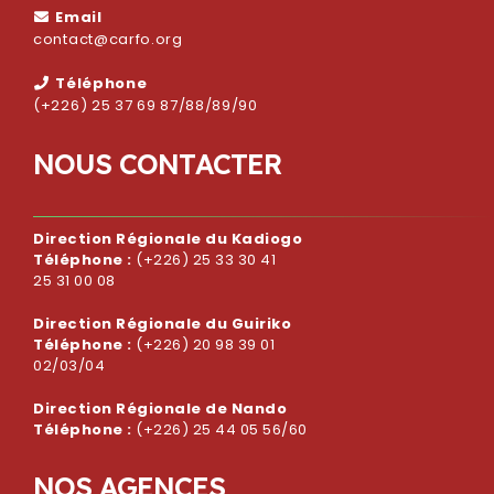
Email
contact@carfo.org
Téléphone
(+226) 25 37 69 87/88/89/90
N
O
U
S
C
O
N
T
A
C
T
E
R
Direction Régionale du Kadiogo
Téléphone :
(+226) 25 33 30 41
25 31 00 08
Direction Régionale du Guiriko
Téléphone :
(+226) 20 98 39 01
02/03/04
Direction Régionale de Nando
Téléphone :
(+226) 25 44 05 56/60
N
O
S
A
G
E
N
C
E
S