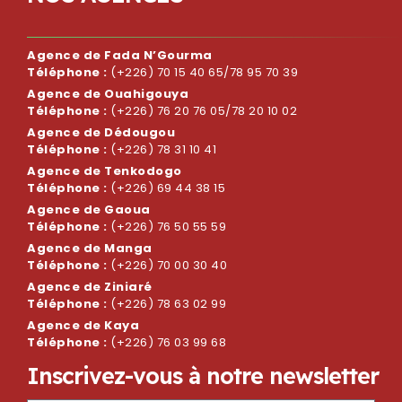
Agence de Fada N’Gourma
Téléphone :
(+226) 70 15 40 65/78 95 70 39
Agence de Ouahigouya
Téléphone :
(+226) 76 20 76 05/78 20 10 02
Agence de Dédougou
Téléphone :
(+226) 78 31 10 41
Agence de Tenkodogo
Téléphone :
(+226) 69 44 38 15
Agence de Gaoua
Téléphone :
(+226) 76 50 55 59
Agence de Manga
Téléphone :
(+226) 70 00 30 40
Agence de Ziniaré
Téléphone :
(+226) 78 63 02 99
Agence de Kaya
Téléphone :
(+226) 76 03 99 68
I
n
s
c
r
i
v
e
z
-
v
o
u
s
à
n
o
t
r
e
n
e
w
s
l
e
t
t
e
r