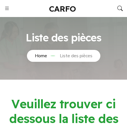
CARFO
Liste des pièces
Home
Liste des pièces
V
e
u
i
l
l
e
z
t
r
o
u
v
e
r
c
i
d
e
s
s
o
u
s
l
a
l
i
s
t
e
d
e
s