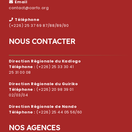
Email
contact@carfo.org
Téléphone
(+226) 25 37 69 87/88/89/90
N
O
U
S
C
O
N
T
A
C
T
E
R
Direction Régionale du Kadiogo
Téléphone :
(+226) 25 33 30 41
25 31 00 08
Direction Régionale du Guiriko
Téléphone :
(+226) 20 98 39 01
02/03/04
Direction Régionale de Nando
Téléphone :
(+226) 25 44 05 56/60
N
O
S
A
G
E
N
C
E
S