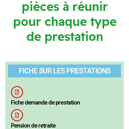
p
i
è
c
e
s
à
r
é
u
n
i
r
p
o
u
r
c
h
a
q
u
e
t
y
p
e
d
e
p
r
e
s
t
a
t
i
o
n
FICHE SUR LES PRESTATIONS
Fiche demande de prestation
Pension de retraite