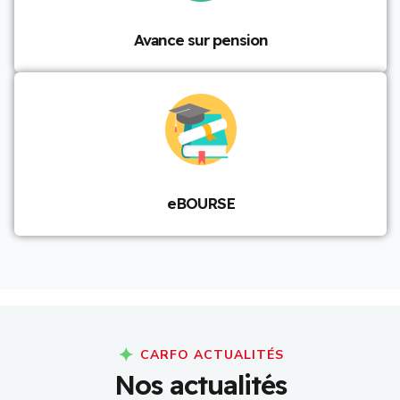
Avance sur pension
eBOURSE
CARFO ACTUALITÉS
N
o
s
a
c
t
u
a
l
i
t
é
s