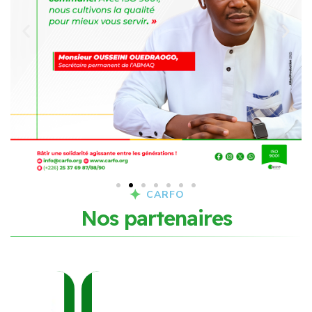
CARFO
N
o
s
p
a
r
t
e
n
a
i
r
e
s