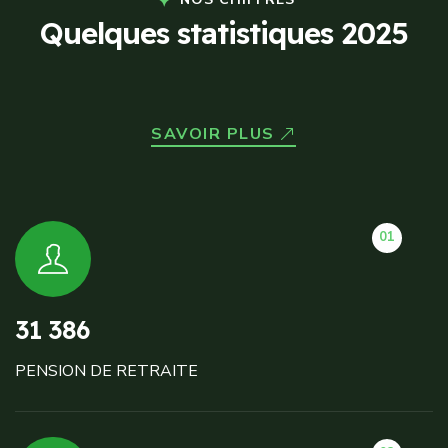
Q
u
e
l
q
u
e
s
s
t
a
t
i
s
t
i
q
u
e
s
2
0
2
5
SAVOIR PLUS
01
31 386
PENSION DE RETRAITE