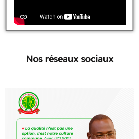
N
o
s
r
é
s
e
a
u
x
s
o
c
i
a
u
x