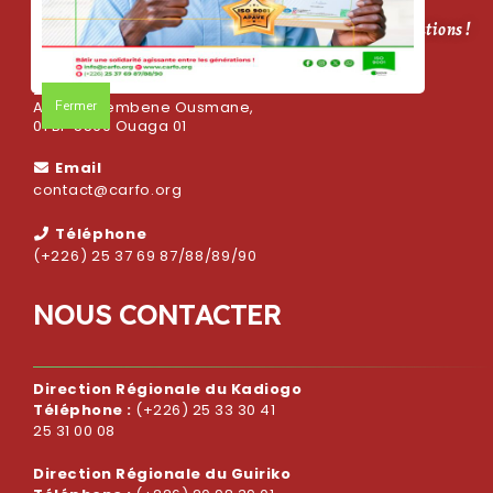
CARFO, bâtir une solidarité agissante entre les générations !
Adresse
Fermer
Avenue Sembene Ousmane,
01 BP 5569 Ouaga 01
Email
contact@carfo.org
Téléphone
(+226) 25 37 69 87/88/89/90
N
O
U
S
C
O
N
T
A
C
T
E
R
Direction Régionale du Kadiogo
Téléphone :
(+226) 25 33 30 41
25 31 00 08
Direction Régionale du Guiriko