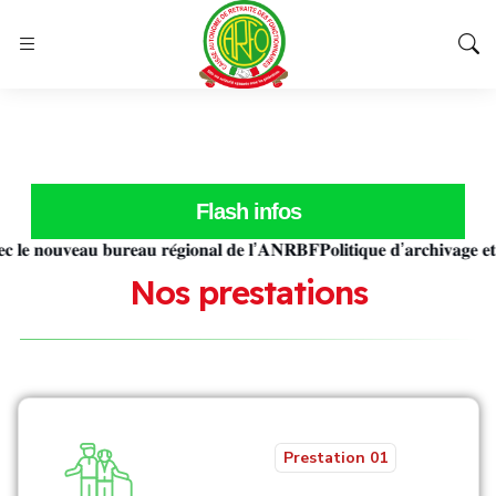
Flash infos
𝐧𝐨𝐮𝐯𝐞𝐚𝐮 𝐛𝐮𝐫𝐞𝐚𝐮 𝐫𝐞́𝐠𝐢𝐨𝐧𝐚𝐥 𝐝𝐞 𝐥’𝐀𝐍𝐑𝐁𝐅
𝐏𝐨𝐥𝐢𝐭𝐢𝐪𝐮𝐞 𝐝’𝐚𝐫𝐜𝐡𝐢𝐯𝐚𝐠𝐞 𝐞𝐭 𝐝𝐞 
N
o
s
p
r
e
s
t
a
t
i
o
n
s
Prestation 01