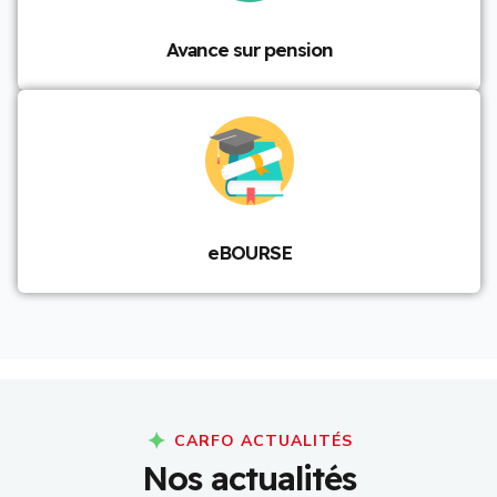
Avance sur pension
eBOURSE
CARFO ACTUALITÉS
N
o
s
a
c
t
u
a
l
i
t
é
s