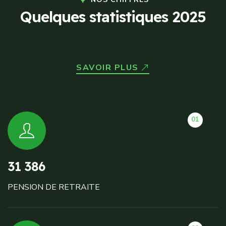
Q
u
e
l
q
u
e
s
s
t
a
t
i
s
t
i
q
u
e
s
2
0
2
5
SAVOIR PLUS
01
31 386
PENSION DE RETRAITE