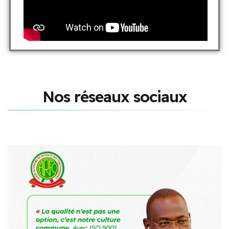
N
o
s
r
é
s
e
a
u
x
s
o
c
i
a
u
x