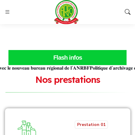
Flash infos
 𝐧𝐨𝐮𝐯𝐞𝐚𝐮 𝐛𝐮𝐫𝐞𝐚𝐮 𝐫𝐞́𝐠𝐢𝐨𝐧𝐚𝐥 𝐝𝐞 𝐥’𝐀𝐍𝐑𝐁𝐅
𝐏𝐨𝐥𝐢𝐭𝐢𝐪𝐮𝐞 𝐝’𝐚𝐫𝐜𝐡𝐢𝐯𝐚𝐠𝐞 𝐞𝐭 𝐝𝐞
N
o
s
p
r
e
s
t
a
t
i
o
n
s
Prestation 01