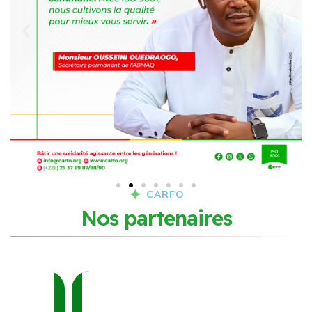
CARFO
N
o
s
p
a
r
t
e
n
a
i
r
e
s