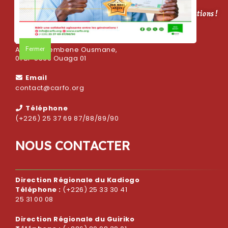
CARFO, bâtir une solidarité agissante entre les générations !
Adresse
Fermer
Avenue Sembene Ousmane,
01 BP 5569 Ouaga 01
Email
contact@carfo.org
Téléphone
(+226) 25 37 69 87/88/89/90
N
O
U
S
C
O
N
T
A
C
T
E
R
Direction Régionale du Kadiogo
Téléphone :
(+226) 25 33 30 41
25 31 00 08
Direction Régionale du Guiriko