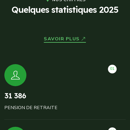
Q
u
e
l
q
u
e
s
s
t
a
t
i
s
t
i
q
u
e
s
2
0
2
5
SAVOIR PLUS
01
31 386
PENSION DE RETRAITE