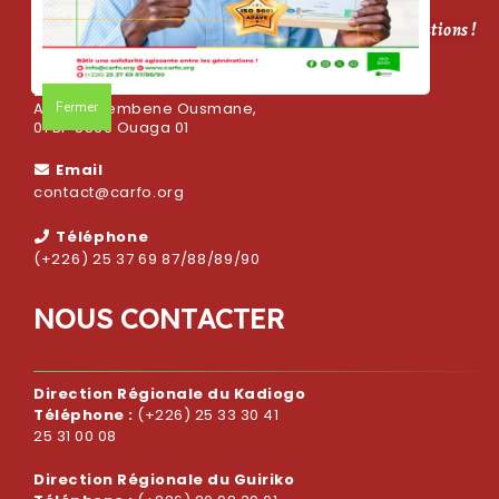
CARFO, bâtir une solidarité agissante entre les générations !
Adresse
Fermer
Avenue Sembene Ousmane,
01 BP 5569 Ouaga 01
Email
contact@carfo.org
Téléphone
(+226) 25 37 69 87/88/89/90
N
O
U
S
C
O
N
T
A
C
T
E
R
Direction Régionale du Kadiogo
Téléphone :
(+226) 25 33 30 41
25 31 00 08
Direction Régionale du Guiriko