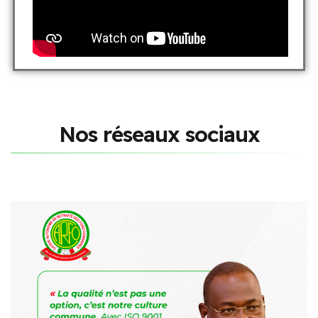
N
o
s
r
é
s
e
a
u
x
s
o
c
i
a
u
x