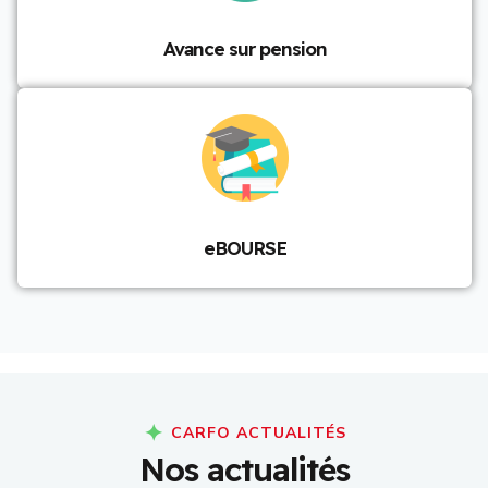
Avance sur pension
eBOURSE
CARFO ACTUALITÉS
N
o
s
a
c
t
u
a
l
i
t
é
s