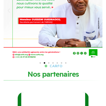
CARFO
N
o
s
p
a
r
t
e
n
a
i
r
e
s