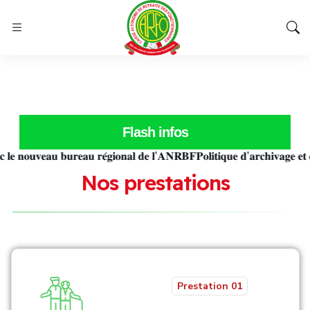
Flash infos
𝐨𝐮𝐯𝐞𝐚𝐮 𝐛𝐮𝐫𝐞𝐚𝐮 𝐫𝐞́𝐠𝐢𝐨𝐧𝐚𝐥 𝐝𝐞 𝐥’𝐀𝐍𝐑𝐁𝐅
𝐏𝐨𝐥𝐢𝐭𝐢𝐪𝐮𝐞 𝐝’𝐚𝐫𝐜𝐡𝐢𝐯𝐚𝐠𝐞 𝐞𝐭 𝐝𝐞 𝐝
N
o
s
p
r
e
s
t
a
t
i
o
n
s
Prestation 01