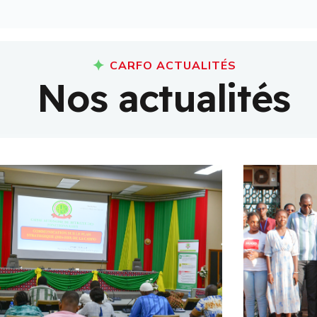
CARFO ACTUALITÉS
N
o
s
a
c
t
u
a
l
i
t
é
s