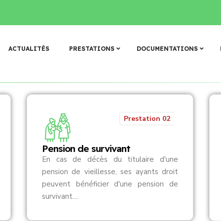
’𝐚𝐫𝐜𝐡𝐢𝐯𝐚𝐠𝐞 𝐞𝐭 𝐝𝐞 𝐝𝐨𝐜𝐮𝐦𝐞𝐧𝐭𝐚𝐭𝐢𝐨𝐧 𝐝𝐞 𝐥𝐚 𝐂𝐀𝐑𝐅𝐎 : 𝐯𝐚𝐥𝐢𝐝𝐚𝐭𝐢𝐨𝐧 𝐝’𝐮𝐧 𝐧𝐨𝐮
N
o
s
p
r
e
s
t
a
t
i
o
n
s
ACTUALITÉS
PRESTATIONS
DOCUMENTATIONS
Prestation 02
Pension de survivant
En cas de décès du titulaire d'une
pension de vieillesse, ses ayants droit
peuvent bénéficier d'une pension de
survivant....