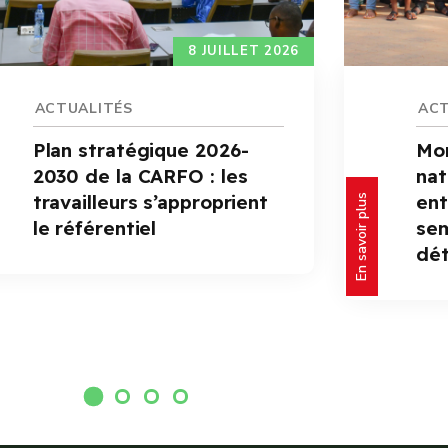
8 JUILLET 2026
ACTUALITÉS
ACT
Plan stratégique 2026-
Mon
2030 de la CARFO : les
nat
travailleurs s’approprient
ent
En savoir plus
le référentiel
se
dét