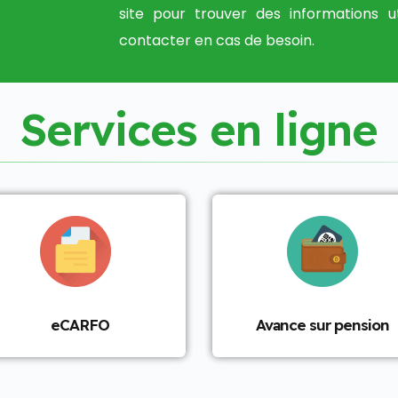
site pour trouver des informations u
contacter en cas de besoin.
S
e
r
v
i
c
e
s
e
n
l
i
g
n
e
eCARFO
Avance sur pension