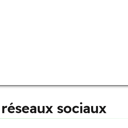
r
é
s
e
a
u
x
s
o
c
i
a
u
x