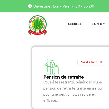
Ouverture : Lun - Ven : 7h30 - 16h00
 𝐞́𝐜𝐡𝐚𝐧𝐠𝐞 𝐚𝐯𝐞𝐜 𝐥𝐞 𝐧𝐨𝐮𝐯𝐞𝐚𝐮 𝐛𝐮𝐫𝐞𝐚𝐮 𝐫𝐞́𝐠𝐢𝐨𝐧𝐚𝐥 𝐝𝐞 𝐥’𝐀𝐍𝐑𝐁𝐅
𝐏𝐨𝐥𝐢𝐭𝐢𝐪𝐮𝐞 𝐝
Flash infos
ACCUEIL
CARFO
Prestation 01
Pension de retraite
Vous êtes retraité, bénéficier d’une
pension de retraite traité en un jour
pour une gestion plus rapide et
efficace....