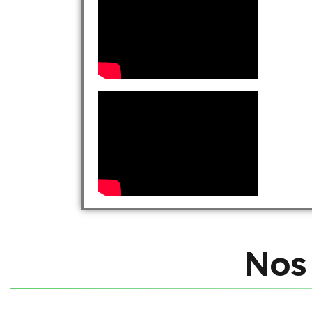
N
o
s