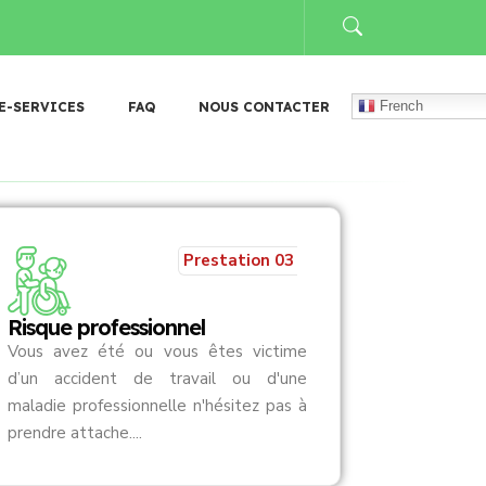
𝐯𝐞𝐚𝐮 𝐓𝐚𝐛𝐥𝐞𝐚𝐮 𝐝𝐞 𝐠𝐞𝐬𝐭𝐢𝐨𝐧 𝐝𝐞𝐬 𝐚𝐫𝐜𝐡𝐢𝐯𝐞𝐬 (𝐓𝐆𝐀)
𝐃𝐨𝐧 𝐚̀ 𝐅𝐚𝐬𝐨 𝐌𝐞̂𝐛𝐨 : 𝐥𝐚 𝐂
French
E-SERVICES
FAQ
NOUS CONTACTER
Prestation 03
Risque professionnel
Vous avez été ou vous êtes victime
d’un accident de travail ou d'une
maladie professionnelle n'hésitez pas à
prendre attache....