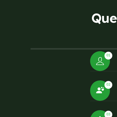
Q
u
e
01
02
03