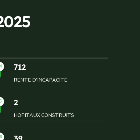
2
0
2
5
712
4
RENTE D'INCAPACITÉ
2
5
HOPITAUX CONSTRUITS
39
6