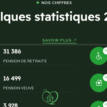
NOS CHIFFRES
l
q
u
e
s
s
t
a
t
i
s
t
i
q
u
e
s
SAVOIR PLUS
31 386
0
PENSION DE RETRAITE
16 499
0
PENSION VEUVE
3 928
0