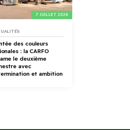
7 JUILLET 2026
UALITÉS
ACTUALITÉ
tée des couleurs
Assemblée
ionales : la CARFO
Ordinaire 
ame le deuxième
CARFO : le
mestre avec
encouragé
En savoir plus
ermination et ambition
la dynami
performa