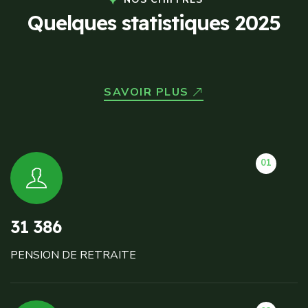
Q
u
e
l
q
u
e
s
s
t
a
t
i
s
t
i
q
u
e
s
2
0
2
5
SAVOIR PLUS
01
31 386
PENSION DE RETRAITE