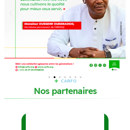
CARFO
N
o
s
p
a
r
t
e
n
a
i
r
e
s