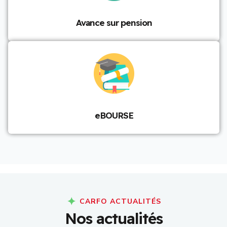
Avance sur pension
eBOURSE
CARFO ACTUALITÉS
N
o
s
a
c
t
u
a
l
i
t
é
s