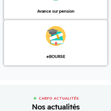
Avance sur pension
eBOURSE
CARFO ACTUALITÉS
N
o
s
a
c
t
u
a
l
i
t
é
s