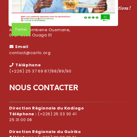
CARFO, bâtir une solidarité agissante entre les générations !
Adresse
Fermer
Avenue Sembene Ousmane,
01 BP 5569 Ouaga 01
Email
contact@carfo.org
Téléphone
(+226) 25 37 69 87/88/89/90
N
O
U
S
C
O
N
T
A
C
T
E
R
Direction Régionale du Kadiogo
Téléphone :
(+226) 25 33 30 41
25 31 00 08
Direction Régionale du Guiriko