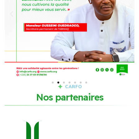
CARFO
N
o
s
p
a
r
t
e
n
a
i
r
e
s