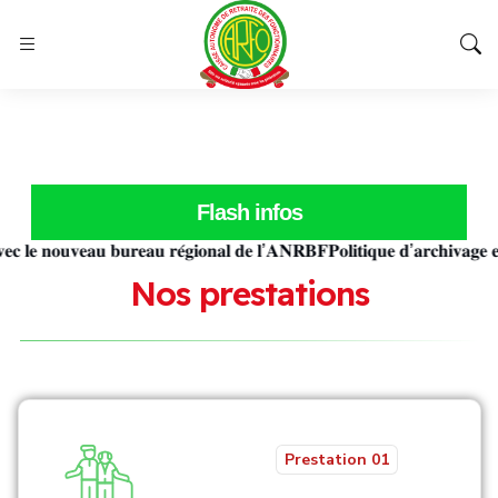
Flash infos
 𝐧𝐨𝐮𝐯𝐞𝐚𝐮 𝐛𝐮𝐫𝐞𝐚𝐮 𝐫𝐞́𝐠𝐢𝐨𝐧𝐚𝐥 𝐝𝐞 𝐥’𝐀𝐍𝐑𝐁𝐅
𝐏𝐨𝐥𝐢𝐭𝐢𝐪𝐮𝐞 𝐝’𝐚𝐫𝐜𝐡𝐢𝐯𝐚𝐠𝐞 𝐞𝐭 𝐝𝐞
N
o
s
p
r
e
s
t
a
t
i
o
n
s
Prestation 01