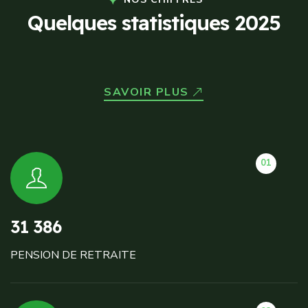
Q
u
e
l
q
u
e
s
s
t
a
t
i
s
t
i
q
u
e
s
2
0
2
5
SAVOIR PLUS
01
31 386
PENSION DE RETRAITE