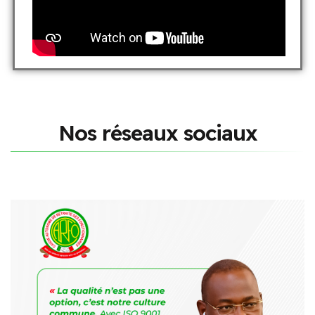
N
o
s
r
é
s
e
a
u
x
s
o
c
i
a
u
x