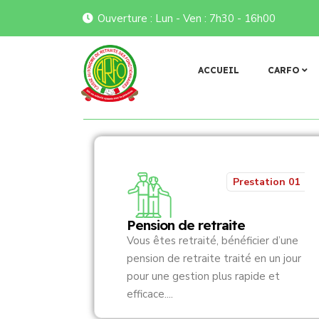
Ouverture : Lun - Ven : 7h30 - 16h00
𝐝𝐞 𝐥𝐚 𝐂𝐀𝐑𝐅𝐎 𝐞́𝐜𝐡𝐚𝐧𝐠𝐞 𝐚𝐯𝐞𝐜 𝐥𝐞 𝐧𝐨𝐮𝐯𝐞𝐚𝐮 𝐛𝐮𝐫𝐞𝐚𝐮 𝐫𝐞́𝐠𝐢𝐨𝐧𝐚𝐥 𝐝𝐞 𝐥’𝐀𝐍𝐑𝐁𝐅

Flash infos
ACCUEIL
CARFO
Prestation 01
Pension de retraite
Vous êtes retraité, bénéficier d’une
pension de retraite traité en un jour
pour une gestion plus rapide et
efficace....