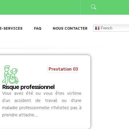
𝐨𝐧 𝐝’𝐮𝐧 𝐧𝐨𝐮𝐯𝐞𝐚𝐮 𝐓𝐚𝐛𝐥𝐞𝐚𝐮 𝐝𝐞 𝐠𝐞𝐬𝐭𝐢𝐨𝐧 𝐝𝐞𝐬 𝐚𝐫𝐜𝐡𝐢𝐯𝐞𝐬 (𝐓𝐆𝐀)
𝐃𝐨𝐧 𝐚̀ 𝐅𝐚𝐬𝐨 
French
E-SERVICES
FAQ
NOUS CONTACTER
Prestation 03
Risque professionnel
Vous avez été ou vous êtes victime
d’un accident de travail ou d'une
maladie professionnelle n'hésitez pas à
prendre attache....