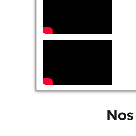
N
o
s