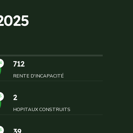
2
0
2
5
712
4
RENTE D'INCAPACITÉ
2
5
HOPITAUX CONSTRUITS
39
6