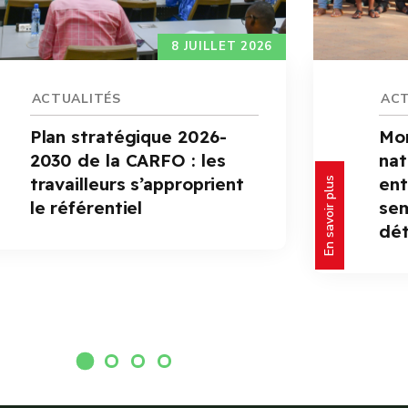
8 JUILLET 2026
ACTUALITÉS
ACT
Plan stratégique 2026-
Mon
2030 de la CARFO : les
nat
travailleurs s’approprient
ent
En savoir plus
le référentiel
se
dét