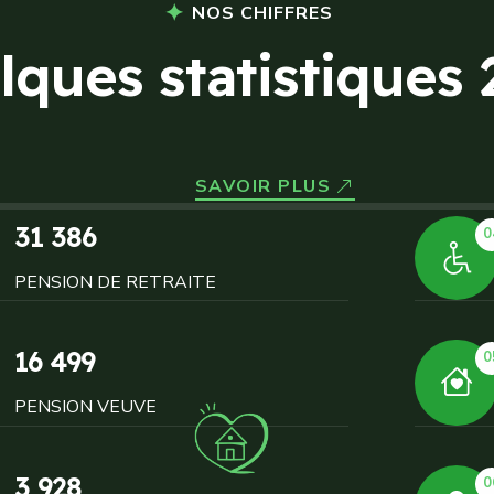
NOS CHIFFRES
l
q
u
e
s
s
t
a
t
i
s
t
i
q
u
e
s
SAVOIR PLUS
31 386
0
PENSION DE RETRAITE
16 499
0
PENSION VEUVE
3 928
0