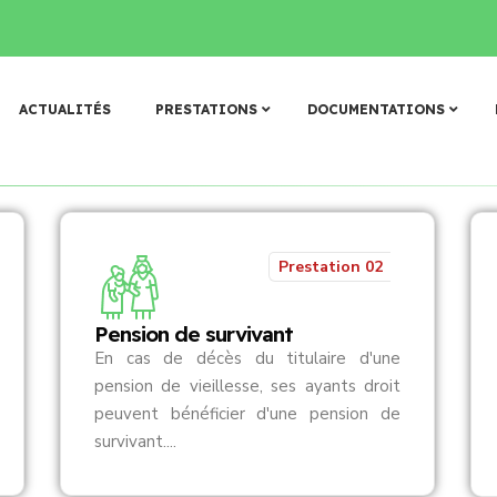
𝐨𝐥𝐢𝐭𝐢𝐪𝐮𝐞 𝐝’𝐚𝐫𝐜𝐡𝐢𝐯𝐚𝐠𝐞 𝐞𝐭 𝐝𝐞 𝐝𝐨𝐜𝐮𝐦𝐞𝐧𝐭𝐚𝐭𝐢𝐨𝐧 𝐝𝐞 𝐥𝐚 𝐂𝐀𝐑𝐅𝐎 : 𝐯𝐚𝐥𝐢𝐝𝐚𝐭
N
o
s
p
r
e
s
t
a
t
i
o
n
s
ACTUALITÉS
PRESTATIONS
DOCUMENTATIONS
Prestation 02
Pension de survivant
En cas de décès du titulaire d'une
pension de vieillesse, ses ayants droit
peuvent bénéficier d'une pension de
survivant....