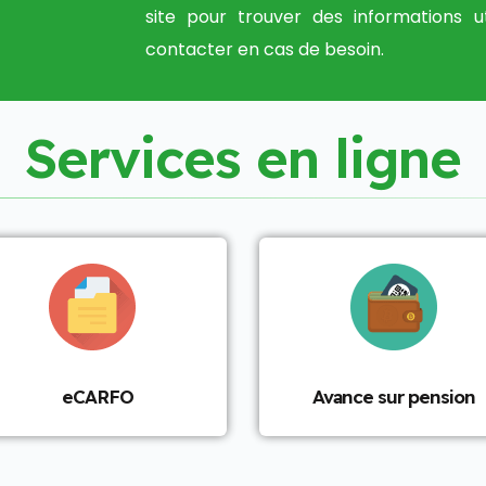
site pour trouver des informations u
contacter en cas de besoin.
S
e
r
v
i
c
e
s
e
n
l
i
g
n
e
eCARFO
Avance sur pension