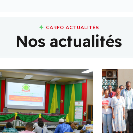
CARFO ACTUALITÉS
N
o
s
a
c
t
u
a
l
i
t
é
s