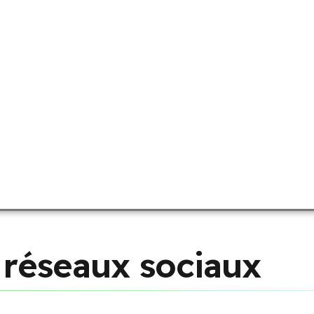
r
é
s
e
a
u
x
s
o
c
i
a
u
x