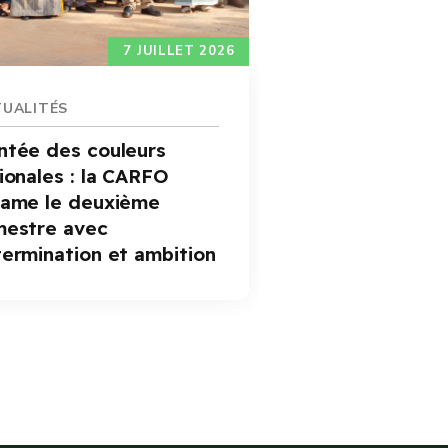
7 JUILLET 2026
UALITÉS
ACTUALITÉ
tée des couleurs
Assemblée
ionales : la CARFO
Ordinaire 
ame le deuxième
CARFO : le
mestre avec
encouragé
En savoir plus
ermination et ambition
la dynami
performa