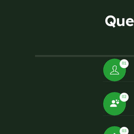
Q
u
e
01
02
03