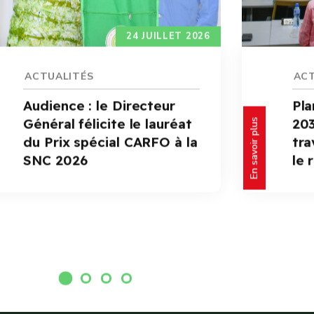
8 JUILLET 2026
ACTUALITÉS
ACT
Plan stratégique 2026-
Mon
2030 de la CARFO : les
nat
travailleurs s’approprient
ent
En savoir plus
le référentiel
se
dét