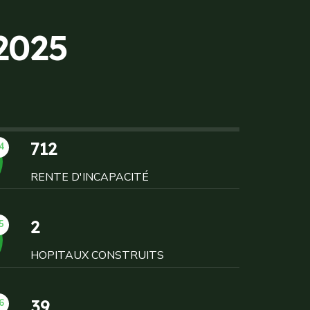
2
0
2
5
712
4
RENTE D'INCAPACITÉ
2
5
HOPITAUX CONSTRUITS
39
6