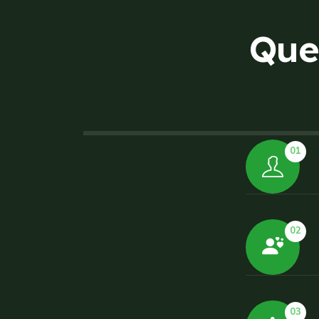
Q
u
e
01
02
03