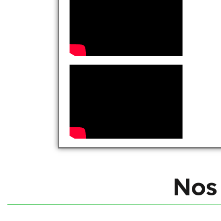
N
o
s