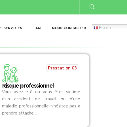
𝐛𝐥𝐞𝐚𝐮 𝐝𝐞 𝐠𝐞𝐬𝐭𝐢𝐨𝐧 𝐝𝐞𝐬 𝐚𝐫𝐜𝐡𝐢𝐯𝐞𝐬 (𝐓𝐆𝐀)
𝐃𝐨𝐧 𝐚̀ 𝐅𝐚𝐬𝐨 𝐌𝐞̂𝐛𝐨 : 𝐥𝐚 𝐂𝐀𝐑𝐅𝐎 𝐚𝐩
French
E-SERVICES
FAQ
NOUS CONTACTER
Prestation 03
Risque professionnel
Vous avez été ou vous êtes victime
d’un accident de travail ou d'une
maladie professionnelle n'hésitez pas à
prendre attache....