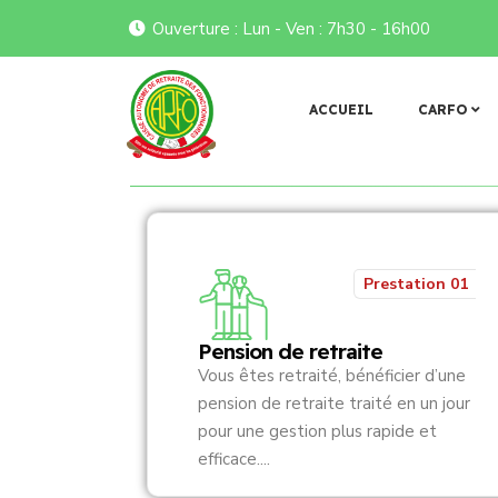
Ouverture : Lun - Ven : 7h30 - 16h00
𝐠𝐞 𝐚𝐯𝐞𝐜 𝐥𝐞 𝐧𝐨𝐮𝐯𝐞𝐚𝐮 𝐛𝐮𝐫𝐞𝐚𝐮 𝐫𝐞́𝐠𝐢𝐨𝐧𝐚𝐥 𝐝𝐞 𝐥’𝐀𝐍𝐑𝐁𝐅
𝐏𝐨𝐥𝐢𝐭𝐢𝐪𝐮𝐞 𝐝’𝐚𝐫𝐜𝐡𝐢
Flash infos
ACCUEIL
CARFO
Prestation 01
Pension de retraite
Vous êtes retraité, bénéficier d’une
pension de retraite traité en un jour
pour une gestion plus rapide et
efficace....