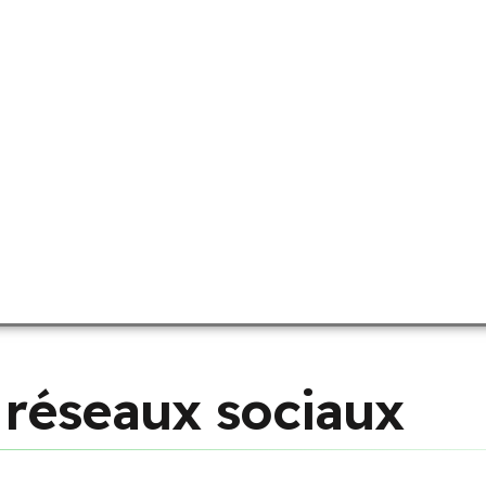
r
é
s
e
a
u
x
s
o
c
i
a
u
x