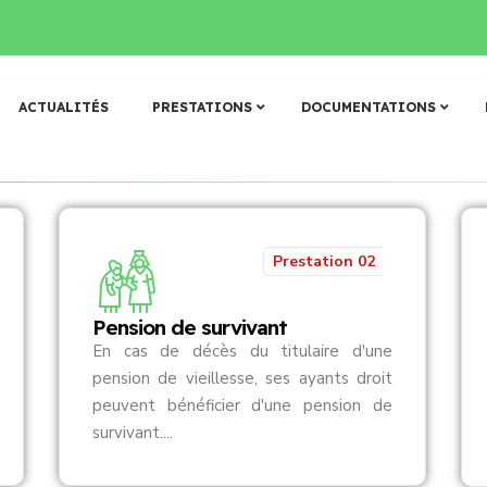
𝐯𝐚𝐠𝐞 𝐞𝐭 𝐝𝐞 𝐝𝐨𝐜𝐮𝐦𝐞𝐧𝐭𝐚𝐭𝐢𝐨𝐧 𝐝𝐞 𝐥𝐚 𝐂𝐀𝐑𝐅𝐎 : 𝐯𝐚𝐥𝐢𝐝𝐚𝐭𝐢𝐨𝐧 𝐝’𝐮𝐧 𝐧𝐨𝐮𝐯𝐞𝐚𝐮 𝐓
N
o
s
p
r
e
s
t
a
t
i
o
n
s
ACTUALITÉS
PRESTATIONS
DOCUMENTATIONS
Prestation 02
Pension de survivant
En cas de décès du titulaire d'une
pension de vieillesse, ses ayants droit
peuvent bénéficier d'une pension de
survivant....