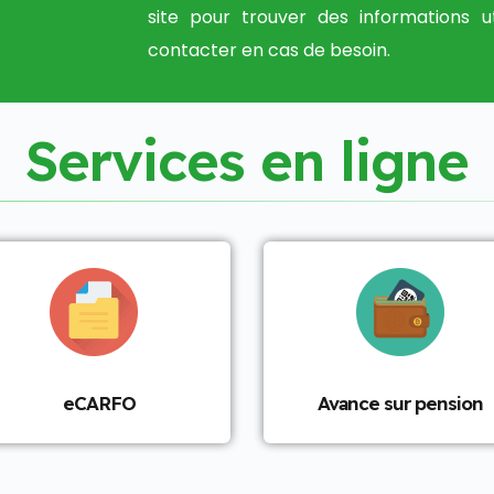
site pour trouver des informations u
contacter en cas de besoin.
S
e
r
v
i
c
e
s
e
n
l
i
g
n
e
eCARFO
Avance sur pension