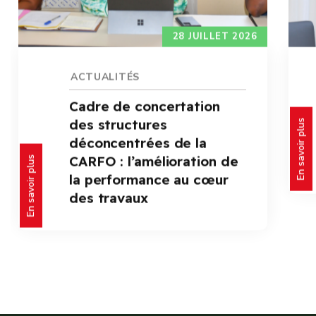
24 JUILLET 2026
ACTUALITÉS
Audience : le Directeur
Général félicite le lauréat
En savoir plus
En savoir plus
du Prix spécial CARFO à la
SNC 2026