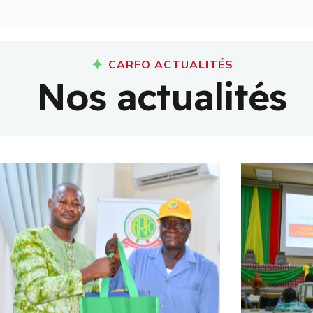
CARFO ACTUALITÉS
N
o
s
a
c
t
u
a
l
i
t
é
s