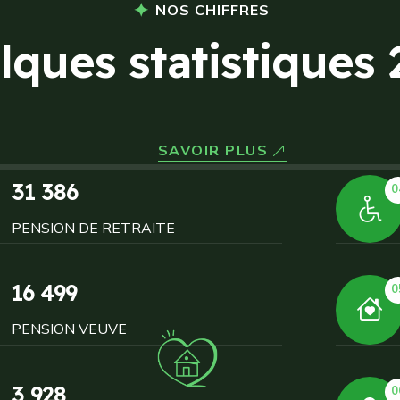
NOS CHIFFRES
l
q
u
e
s
s
t
a
t
i
s
t
i
q
u
e
s
SAVOIR PLUS
31 386
0
PENSION DE RETRAITE
16 499
0
PENSION VEUVE
3 928
0