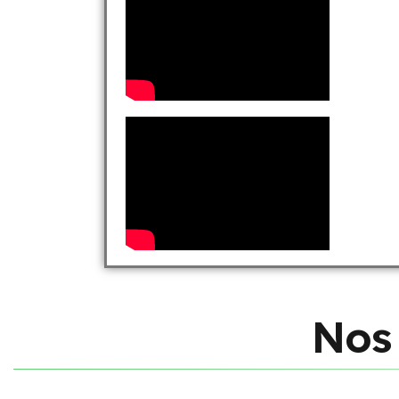
N
o
s