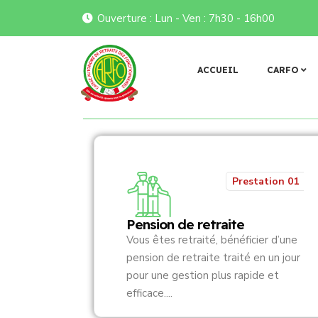
Ouverture : Lun - Ven : 7h30 - 16h00
 𝐥𝐚 𝐂𝐀𝐑𝐅𝐎 𝐞́𝐜𝐡𝐚𝐧𝐠𝐞 𝐚𝐯𝐞𝐜 𝐥𝐞 𝐧𝐨𝐮𝐯𝐞𝐚𝐮 𝐛𝐮𝐫𝐞𝐚𝐮 𝐫𝐞́𝐠𝐢𝐨𝐧𝐚𝐥 𝐝𝐞 𝐥’𝐀𝐍𝐑𝐁𝐅
𝐏𝐨
Flash infos
ACCUEIL
CARFO
Prestation 01
Pension de retraite
Vous êtes retraité, bénéficier d’une
pension de retraite traité en un jour
pour une gestion plus rapide et
efficace....