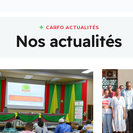
CARFO ACTUALITÉS
N
o
s
a
c
t
u
a
l
i
t
é
s