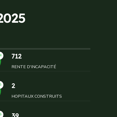
2
0
2
5
712
4
RENTE D'INCAPACITÉ
2
5
HOPITAUX CONSTRUITS
39
6