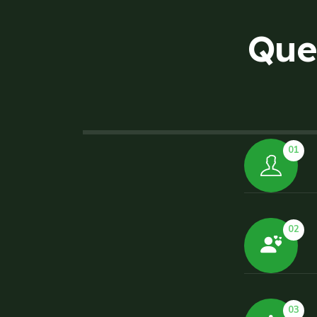
Q
u
e
01
02
03