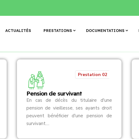
𝐢𝐭𝐢𝐪𝐮𝐞 𝐝’𝐚𝐫𝐜𝐡𝐢𝐯𝐚𝐠𝐞 𝐞𝐭 𝐝𝐞 𝐝𝐨𝐜𝐮𝐦𝐞𝐧𝐭𝐚𝐭𝐢𝐨𝐧 𝐝𝐞 𝐥𝐚 𝐂𝐀𝐑𝐅𝐎 : 𝐯𝐚𝐥𝐢𝐝𝐚𝐭𝐢𝐨
N
o
s
p
r
e
s
t
a
t
i
o
n
s
ACTUALITÉS
PRESTATIONS
DOCUMENTATIONS
Prestation 02
Pension de survivant
En cas de décès du titulaire d'une
pension de vieillesse, ses ayants droit
peuvent bénéficier d'une pension de
survivant....