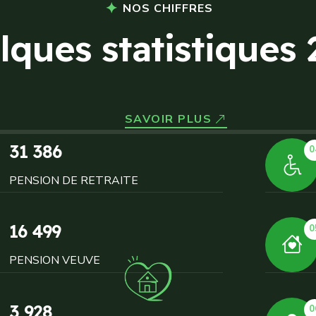
NOS CHIFFRES
l
q
u
e
s
s
t
a
t
i
s
t
i
q
u
e
s
SAVOIR PLUS
31 386
0
PENSION DE RETRAITE
16 499
0
PENSION VEUVE
3 928
0