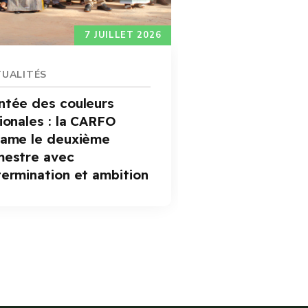
7 JUILLET 2026
UALITÉS
ACTUALITÉ
tée des couleurs
Assemblée
ionales : la CARFO
Ordinaire 
ame le deuxième
CARFO : le
mestre avec
encouragé
En savoir plus
ermination et ambition
la dynami
performa