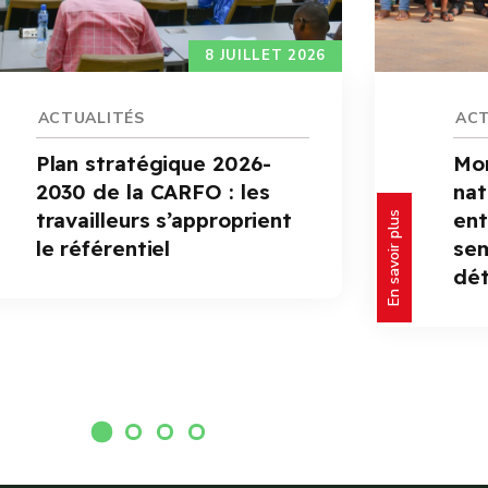
8 JUILLET 2026
ACTUALITÉS
ACT
Plan stratégique 2026-
Mon
2030 de la CARFO : les
nat
travailleurs s’approprient
ent
En savoir plus
le référentiel
se
dét