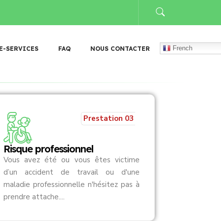
 𝐝’𝐮𝐧 𝐧𝐨𝐮𝐯𝐞𝐚𝐮 𝐓𝐚𝐛𝐥𝐞𝐚𝐮 𝐝𝐞 𝐠𝐞𝐬𝐭𝐢𝐨𝐧 𝐝𝐞𝐬 𝐚𝐫𝐜𝐡𝐢𝐯𝐞𝐬 (𝐓𝐆𝐀)
𝐃𝐨𝐧 𝐚̀ 𝐅𝐚𝐬𝐨 𝐌𝐞
French
E-SERVICES
FAQ
NOUS CONTACTER
Prestation 03
Risque professionnel
Vous avez été ou vous êtes victime
d’un accident de travail ou d'une
maladie professionnelle n'hésitez pas à
prendre attache....