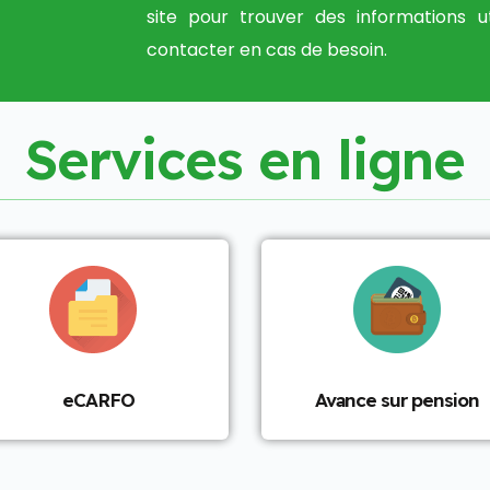
site pour trouver des informations u
contacter en cas de besoin.
S
e
r
v
i
c
e
s
e
n
l
i
g
n
e
eCARFO
Avance sur pension