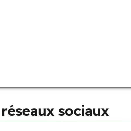
r
é
s
e
a
u
x
s
o
c
i
a
u
x