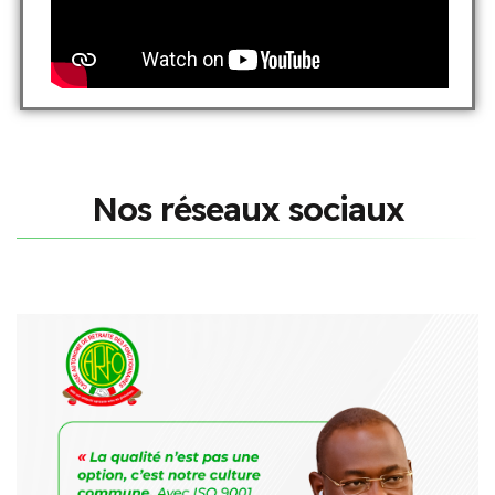
N
o
s
r
é
s
e
a
u
x
s
o
c
i
a
u
x