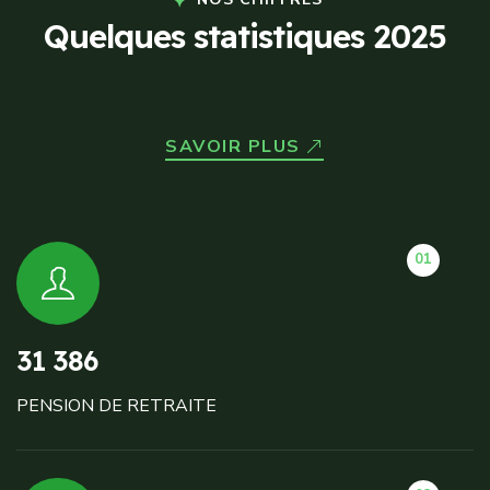
Q
u
e
l
q
u
e
s
s
t
a
t
i
s
t
i
q
u
e
s
2
0
2
5
SAVOIR PLUS
01
31 386
PENSION DE RETRAITE