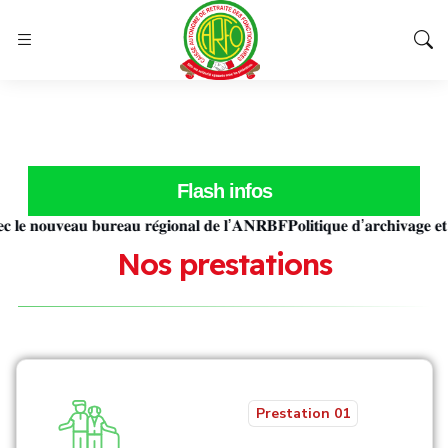
Flash infos
𝐧𝐨𝐮𝐯𝐞𝐚𝐮 𝐛𝐮𝐫𝐞𝐚𝐮 𝐫𝐞́𝐠𝐢𝐨𝐧𝐚𝐥 𝐝𝐞 𝐥’𝐀𝐍𝐑𝐁𝐅
𝐏𝐨𝐥𝐢𝐭𝐢𝐪𝐮𝐞 𝐝’𝐚𝐫𝐜𝐡𝐢𝐯𝐚𝐠𝐞 𝐞𝐭 𝐝𝐞 
N
o
s
p
r
e
s
t
a
t
i
o
n
s
Prestation 01