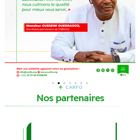
CARFO
N
o
s
p
a
r
t
e
n
a
i
r
e
s