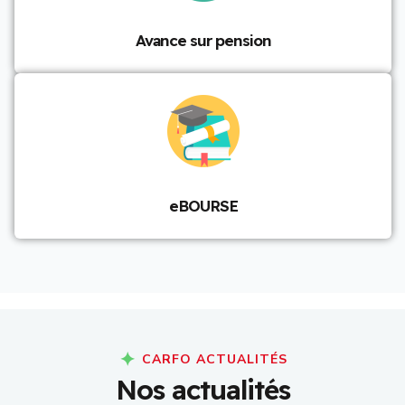
Avance sur pension
eBOURSE
CARFO ACTUALITÉS
N
o
s
a
c
t
u
a
l
i
t
é
s