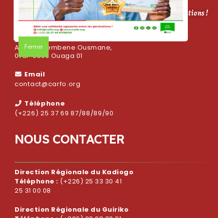
CARFO, bâtir une solidarité agissante entre les générations !
Adresse
Fermer
Avenue Sembene Ousmane,
01 BP 5569 Ouaga 01
Email
contact@carfo.org
Téléphone
(+226) 25 37 69 87/88/89/90
N
O
U
S
C
O
N
T
A
C
T
E
R
Direction Régionale du Kadiogo
Téléphone :
(+226) 25 33 30 41
25 31 00 08
Direction Régionale du Guiriko