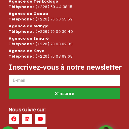
Agence de Tenkodogo
Téléphone :
(+226) 69 44 38 15
Agence de Gaoua
Téléphone :
(+226) 76 50 55 59
Agence de Manga
Téléphone :
(+226) 70 00 30 40
Agence de Ziniaré
Téléphone :
(+226) 78 63 02 99
Agence de Kaya
Téléphone :
(+226) 76 03 99 68
I
n
s
c
r
i
v
e
z
-
v
o
u
s
à
n
o
t
r
e
n
e
w
s
l
e
t
t
e
r
S'inscrire
N
o
u
s
s
u
i
v
r
e
s
u
r
: