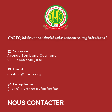
CARFO, bâtir une solidarité agissante entre les générations !
Adresse
Avenue Sembene Ousmane,
01 BP 5569 Ouaga 01
Email
contact@carfo.org
Téléphone
(+226) 25 37 69 87/88/89/90
N
O
U
S
C
O
N
T
A
C
T
E
R