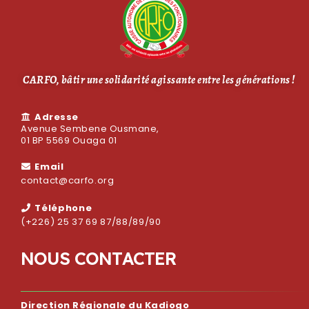
CARFO, bâtir une solidarité agissante entre les générations !
Adresse
Avenue Sembene Ousmane,
01 BP 5569 Ouaga 01
Email
contact@carfo.org
Téléphone
(+226) 25 37 69 87/88/89/90
N
O
U
S
C
O
N
T
A
C
T
E
R
Direction Régionale du Kadiogo