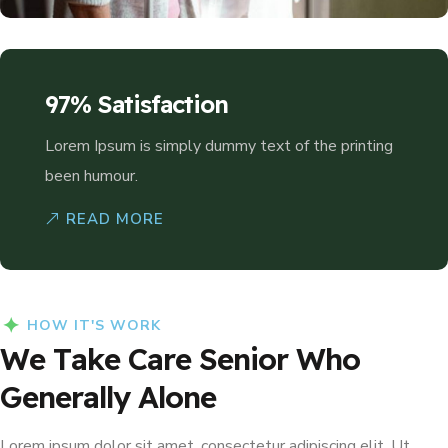
97% Satisfaction
Lorem Ipsum is simply dummy text of the printing
been humour.
READ MORE
HOW IT'S WORK
W
e
T
a
k
e
C
a
r
e
S
e
n
i
o
r
W
h
o
G
e
n
e
r
a
l
l
y
A
l
o
n
e
Lorem ipsum dolor sit amet, consectetur adipiscing elit. Ut