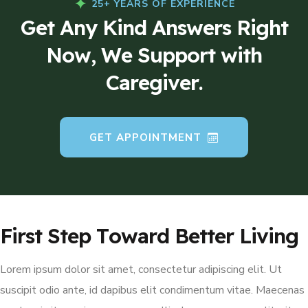
25+ YEARS OF EXPERIENCE
G
e
t
A
n
y
K
i
n
d
A
n
s
w
e
r
s
R
i
g
h
t
N
o
w
,
W
e
S
u
p
p
o
r
t
w
i
t
h
C
a
r
e
g
i
v
e
r
.
GET APPOINTMENT
F
i
r
s
t
S
t
e
p
T
o
w
a
r
d
B
e
t
t
e
r
L
i
v
i
n
g
Lorem ipsum dolor sit amet, consectetur adipiscing elit. Ut
suscipit odio ante, id dapibus elit condimentum vitae. Maecenas