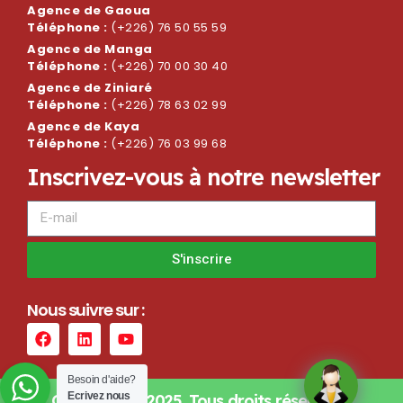
Agence de Gaoua
Téléphone :
(+226) 76 50 55 59
Agence de Manga
Téléphone :
(+226) 70 00 30 40
Agence de Ziniaré
Téléphone :
(+226) 78 63 02 99
Agence de Kaya
Téléphone :
(+226) 76 03 99 68
I
n
s
c
r
i
v
e
z
-
v
o
u
s
à
n
o
t
r
e
n
e
w
s
l
e
t
t
e
r
S'inscrire
N
o
u
s
s
u
i
v
r
e
s
u
r
:
Besoin d'aide?
Ecrivez nous
Copyright © 2025. Tous droits réservés –