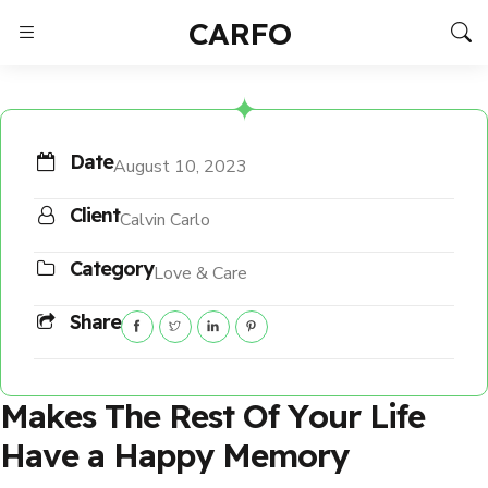
CARFO
Date
August 10, 2023
Client
Calvin Carlo
Category
Love & Care
Share
M
a
k
e
s
T
h
e
R
e
s
t
O
f
Y
o
u
r
L
i
f
e
H
a
v
e
a
H
a
p
p
y
M
e
m
o
r
y