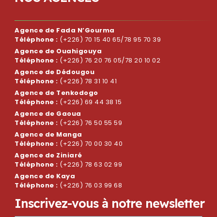
Agence de Fada N’Gourma
Téléphone :
(+226) 70 15 40 65/78 95 70 39
Agence de Ouahigouya
Téléphone :
(+226) 76 20 76 05/78 20 10 02
Agence de Dédougou
Téléphone :
(+226) 78 31 10 41
Agence de Tenkodogo
Téléphone :
(+226) 69 44 38 15
Agence de Gaoua
Téléphone :
(+226) 76 50 55 59
Agence de Manga
Téléphone :
(+226) 70 00 30 40
Agence de Ziniaré
Téléphone :
(+226) 78 63 02 99
Agence de Kaya
Téléphone :
(+226) 76 03 99 68
I
n
s
c
r
i
v
e
z
-
v
o
u
s
à
n
o
t
r
e
n
e
w
s
l
e
t
t
e
r