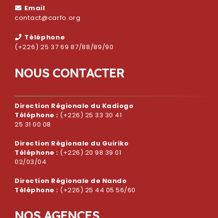
Email
contact@carfo.org
Téléphone
(+226) 25 37 69 87/88/89/90
N
O
U
S
C
O
N
T
A
C
T
E
R
Direction Régionale du Kadiogo
Téléphone :
(+226) 25 33 30 41
25 31 00 08
Direction Régionale du Guiriko
Téléphone :
(+226) 20 98 39 01
02/03/04
Direction Régionale de Nando
Téléphone :
(+226) 25 44 05 56/60
N
O
S
A
G
E
N
C
E
S