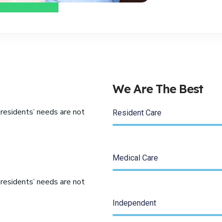
W
e
A
r
e
T
h
e
B
e
s
t
 residents’ needs are not
Resident Care
Medical Care
 residents’ needs are not
Independent