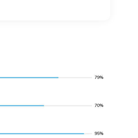
79%
70%
95%