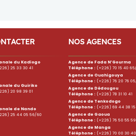
O
N
T
A
C
T
E
R
N
O
S
A
G
E
N
C
E
S
ionale du Kadiogo
Agence de Fada N’Gourma
226) 25 33 30 41
Téléphone :
(+226) 70 15 40 65
Agence de Ouahigouya
Téléphone :
(+226) 76 20 76 05
onale du Guiriko
Agence de Dédougou
226) 20 98 39 01
Téléphone :
(+226) 78 31 10 41
Agence de Tenkodogo
Téléphone :
(+226) 69 44 38 15
ionale de Nando
Agence de Gaoua
226) 25 44 05 56/60
Téléphone :
(+226) 76 50 55 59
Agence de Manga
Téléphone :
(+226) 70 00 30 40