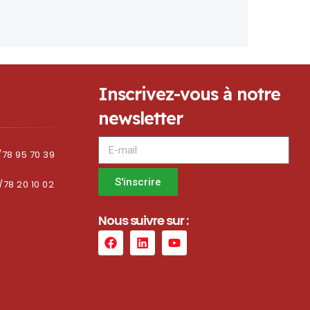
I
n
s
c
r
i
v
e
z
-
v
o
u
s
à
n
o
t
r
e
n
e
w
s
l
e
t
t
e
r
/78 95 70 39
S'inscrire
/78 20 10 02
N
o
u
s
s
u
i
v
r
e
s
u
r
: