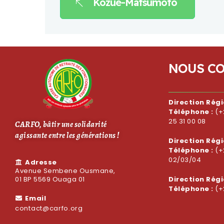
Kozue-Matsumoto
N
O
U
S
C
Direction Rég
Téléphone :
(+
25 31 00 08
CARFO, bâtir une solidarité
agissante entre les générations !
Direction Régi
Téléphone :
(+
02/03/04
Adresse
Avenue Sembene Ousmane,
01 BP 5569 Ouaga 01
Direction Rég
Téléphone :
(+
Email
contact@carfo.org