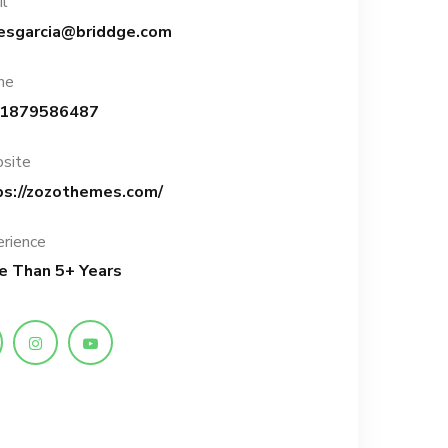
il
esgarcia@briddge.com
ne
1879586487
site
ps://zozothemes.com/
rience
e Than 5+ Years