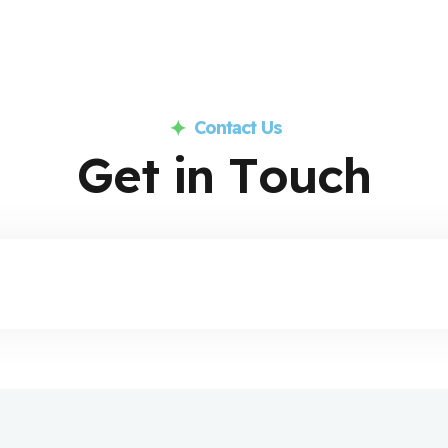
Contact Us
G
e
t
i
n
T
o
u
c
h