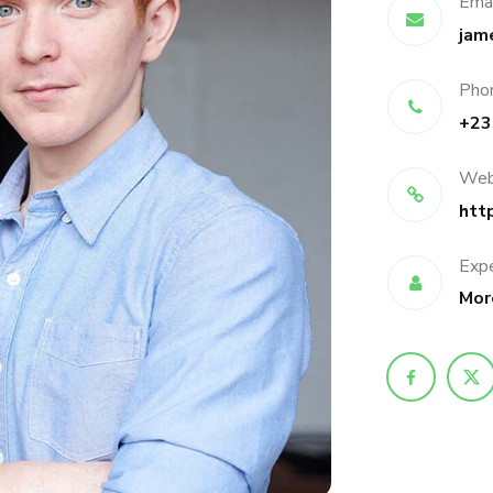
Ema
jam
Pho
+23
Web
htt
Expe
Mor