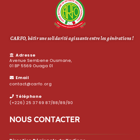
CARFO, bâtir une solidarité agissante entre les générations !
Adresse
Avenue Sembene Ousmane,
01 BP 5569 Ouaga 01
Email
contact@carfo.org
Téléphone
(+226) 25 37 69 87/88/89/90
N
O
U
S
C
O
N
T
A
C
T
E
R