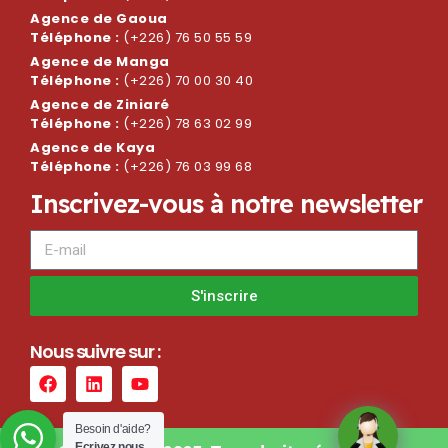
Agence de Gaoua
Téléphone :
(+226) 76 50 55 59
Agence de Manga
Téléphone :
(+226) 70 00 30 40
Agence de Ziniaré
Téléphone :
(+226) 78 63 02 99
Agence de Kaya
Téléphone :
(+226) 76 03 99 68
I
n
s
c
r
i
v
e
z
-
v
o
u
s
à
n
o
t
r
e
n
e
w
s
l
e
t
t
e
r
S'inscrire
N
o
u
s
s
u
i
v
r
e
s
u
r
:
Besoin d'aide?
Ecrivez nous