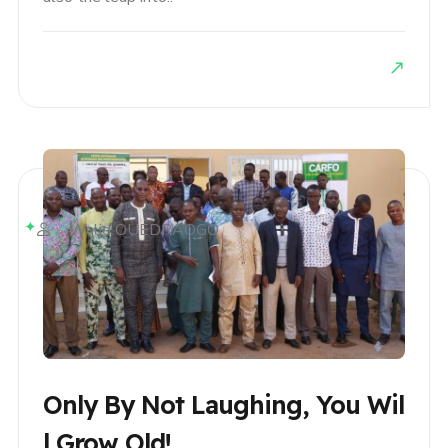
Walid OUEDRAOGO
Only By Not Laughing, You Wil
L Grow Old!