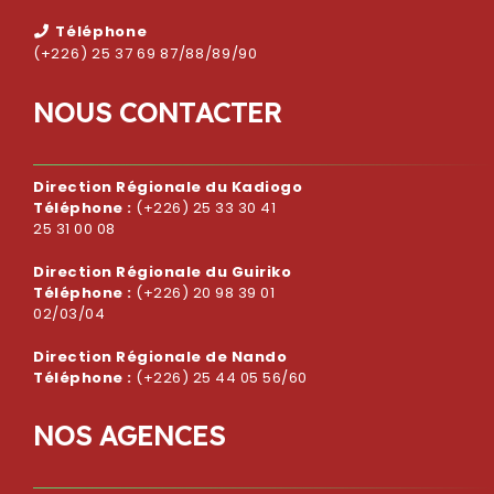
Téléphone
(+226) 25 37 69 87/88/89/90
N
O
U
S
C
O
N
T
A
C
T
E
R
Direction Régionale du Kadiogo
Téléphone :
(+226) 25 33 30 41
25 31 00 08
Direction Régionale du Guiriko
Téléphone :
(+226) 20 98 39 01
02/03/04
Direction Régionale de Nando
Téléphone :
(+226) 25 44 05 56/60
N
O
S
A
G
E
N
C
E
S