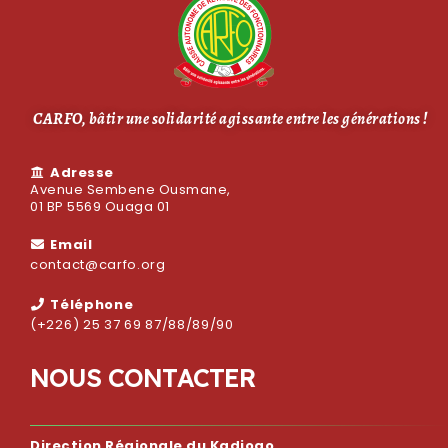
CARFO, bâtir une solidarité agissante entre les générations !
Adresse
Avenue Sembene Ousmane,
01 BP 5569 Ouaga 01
Email
contact@carfo.org
Téléphone
(+226) 25 37 69 87/88/89/90
N
O
U
S
C
O
N
T
A
C
T
E
R
Direction Régionale du Kadiogo