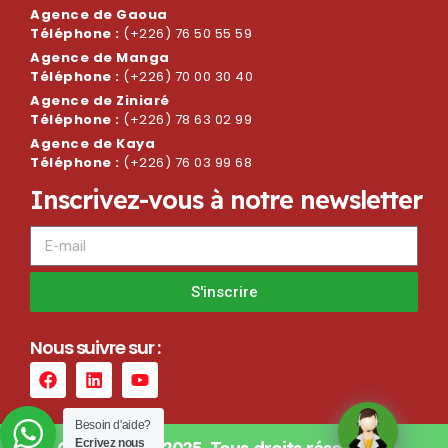
Agence de Gaoua
Téléphone :
(+226) 76 50 55 59
Agence de Manga
Téléphone :
(+226) 70 00 30 40
Agence de Ziniaré
Téléphone :
(+226) 78 63 02 99
Agence de Kaya
Téléphone :
(+226) 76 03 99 68
I
n
s
c
r
i
v
e
z
-
v
o
u
s
à
n
o
t
r
e
n
e
w
s
l
e
t
t
e
r
S'inscrire
N
o
u
s
s
u
i
v
r
e
s
u
r
:
Besoin d'aide?
Ecrivez nous