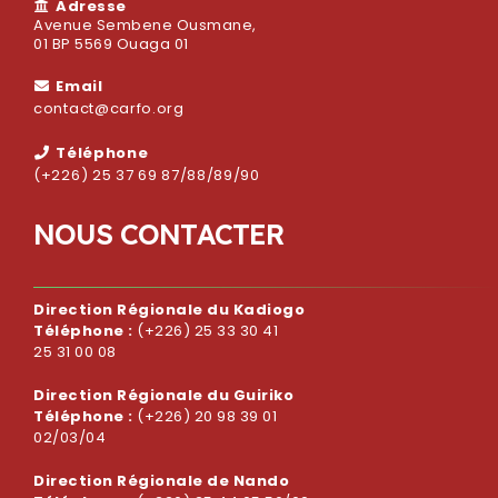
Adresse
Avenue Sembene Ousmane,
01 BP 5569 Ouaga 01
Email
contact@carfo.org
Téléphone
(+226) 25 37 69 87/88/89/90
N
O
U
S
C
O
N
T
A
C
T
E
R
Direction Régionale du Kadiogo
Téléphone :
(+226) 25 33 30 41
25 31 00 08
Direction Régionale du Guiriko
Téléphone :
(+226) 20 98 39 01
02/03/04
Direction Régionale de Nando