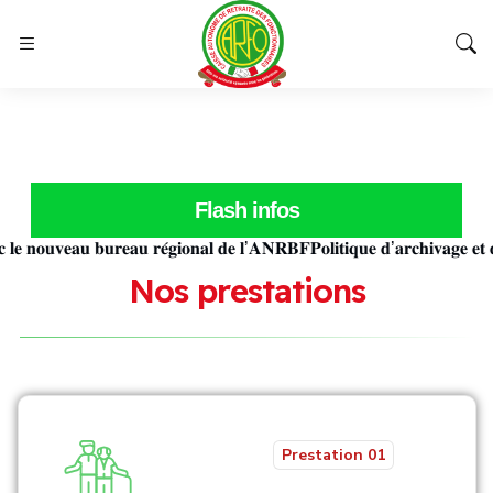
Flash infos
𝐨𝐮𝐯𝐞𝐚𝐮 𝐛𝐮𝐫𝐞𝐚𝐮 𝐫𝐞́𝐠𝐢𝐨𝐧𝐚𝐥 𝐝𝐞 𝐥’𝐀𝐍𝐑𝐁𝐅
𝐏𝐨𝐥𝐢𝐭𝐢𝐪𝐮𝐞 𝐝’𝐚𝐫𝐜𝐡𝐢𝐯𝐚𝐠𝐞 𝐞𝐭 𝐝𝐞 𝐝
N
o
s
p
r
e
s
t
a
t
i
o
n
s
Prestation 01