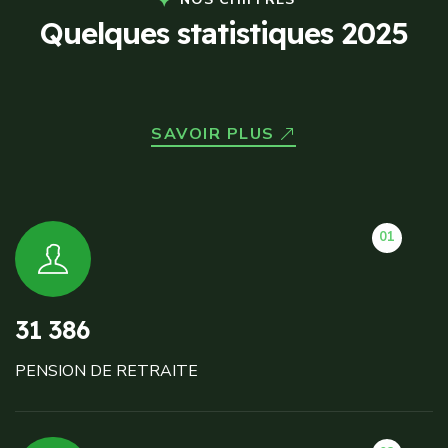
Q
u
e
l
q
u
e
s
s
t
a
t
i
s
t
i
q
u
e
s
2
0
2
5
SAVOIR PLUS
01
31 386
PENSION DE RETRAITE