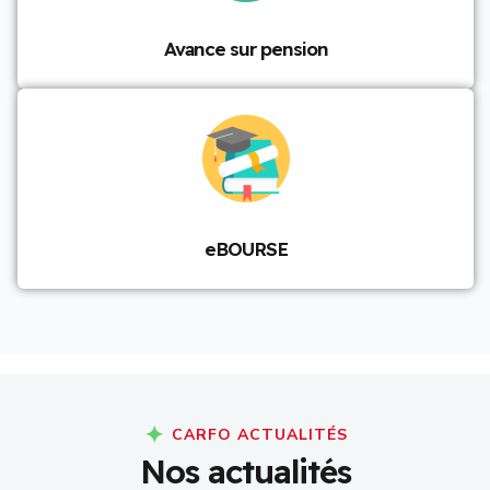
Avance sur pension
eBOURSE
CARFO ACTUALITÉS
N
o
s
a
c
t
u
a
l
i
t
é
s