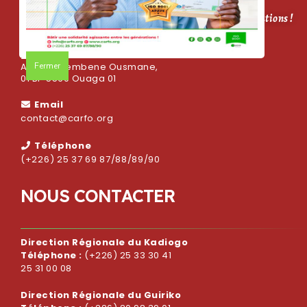
CARFO, bâtir une solidarité agissante entre les générations !
Adresse
Fermer
Avenue Sembene Ousmane,
01 BP 5569 Ouaga 01
Email
contact@carfo.org
Téléphone
(+226) 25 37 69 87/88/89/90
N
O
U
S
C
O
N
T
A
C
T
E
R
Direction Régionale du Kadiogo
Téléphone :
(+226) 25 33 30 41
25 31 00 08
Direction Régionale du Guiriko