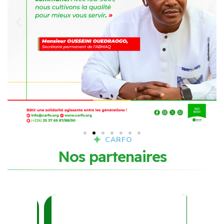
CARFO
N
o
s
p
a
r
t
e
n
a
i
r
e
s