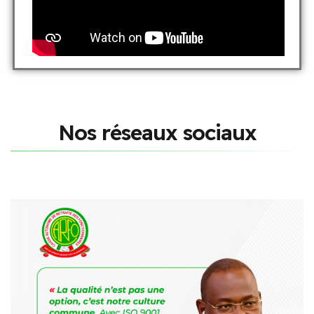
N
o
s
r
é
s
e
a
u
x
s
o
c
i
a
u
x