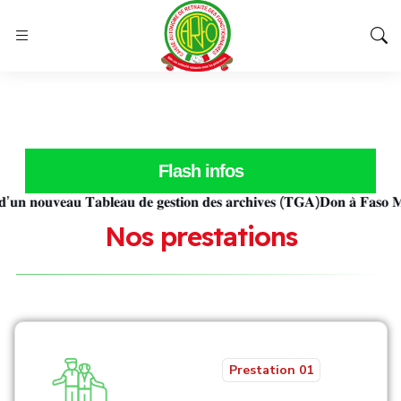
Flash infos
𝐧𝐨𝐮𝐯𝐞𝐚𝐮 𝐓𝐚𝐛𝐥𝐞𝐚𝐮 𝐝𝐞 𝐠𝐞𝐬𝐭𝐢𝐨𝐧 𝐝𝐞𝐬 𝐚𝐫𝐜𝐡𝐢𝐯𝐞𝐬 (𝐓𝐆𝐀)
𝐃𝐨𝐧 𝐚̀ 𝐅𝐚𝐬𝐨 𝐌𝐞̂𝐛𝐨 : 𝐥
N
o
s
p
r
e
s
t
a
t
i
o
n
s
Prestation 01