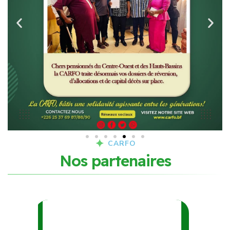
CARFO
N
o
s
p
a
r
t
e
n
a
i
r
e
s