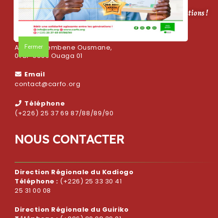
CARFO, bâtir une solidarité agissante entre les générations !
Adresse
Fermer
Avenue Sembene Ousmane,
01 BP 5569 Ouaga 01
Email
contact@carfo.org
Téléphone
(+226) 25 37 69 87/88/89/90
N
O
U
S
C
O
N
T
A
C
T
E
R
Direction Régionale du Kadiogo
Téléphone :
(+226) 25 33 30 41
25 31 00 08
Direction Régionale du Guiriko