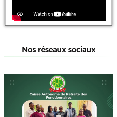
N
o
s
r
é
s
e
a
u
x
s
o
c
i
a
u
x