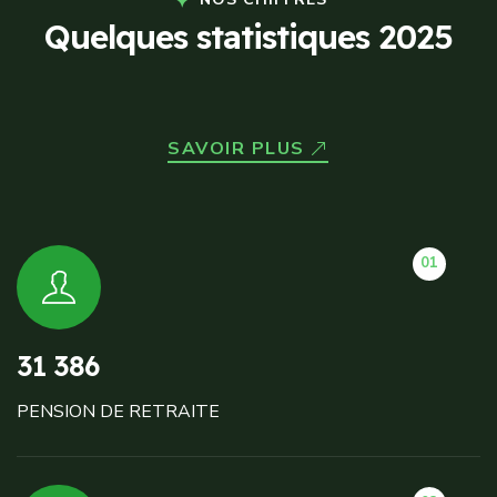
Q
u
e
l
q
u
e
s
s
t
a
t
i
s
t
i
q
u
e
s
2
0
2
5
SAVOIR PLUS
01
31 386
PENSION DE RETRAITE