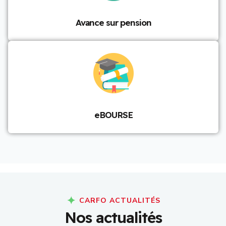
Avance sur pension
eBOURSE
CARFO ACTUALITÉS
N
o
s
a
c
t
u
a
l
i
t
é
s