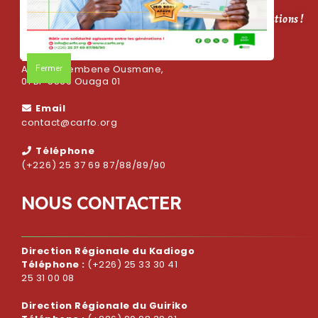
CARFO, bâtir une solidarité agissante entre les générations !
Adresse
Fermer
Avenue Sembene Ousmane,
01 BP 5569 Ouaga 01
Email
contact@carfo.org
Téléphone
(+226) 25 37 69 87/88/89/90
N
O
U
S
C
O
N
T
A
C
T
E
R
Direction Régionale du Kadiogo
Téléphone :
(+226) 25 33 30 41
25 31 00 08
Direction Régionale du Guiriko