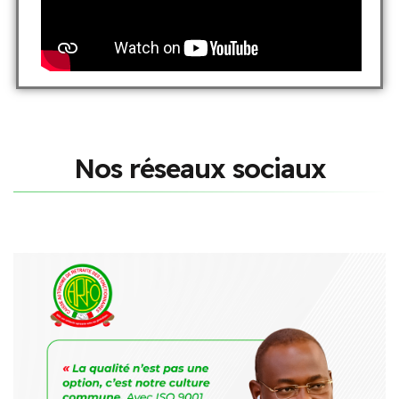
N
o
s
r
é
s
e
a
u
x
s
o
c
i
a
u
x