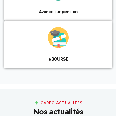
Avance sur pension
eBOURSE
CARFO ACTUALITÉS
N
o
s
a
c
t
u
a
l
i
t
é
s