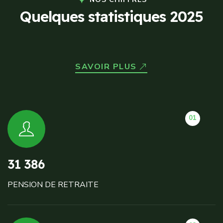
Q
u
e
l
q
u
e
s
s
t
a
t
i
s
t
i
q
u
e
s
2
0
2
5
SAVOIR PLUS
01
31 386
PENSION DE RETRAITE