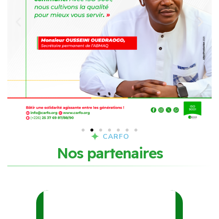
CARFO
N
o
s
p
a
r
t
e
n
a
i
r
e
s