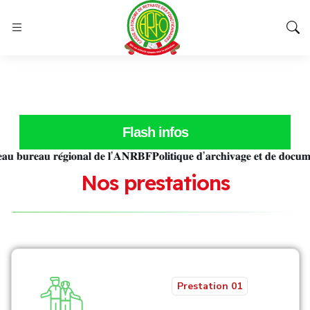
Flash infos
 𝐛𝐮𝐫𝐞𝐚𝐮 𝐫𝐞́𝐠𝐢𝐨𝐧𝐚𝐥 𝐝𝐞 𝐥’𝐀𝐍𝐑𝐁𝐅
𝐏𝐨𝐥𝐢𝐭𝐢𝐪𝐮𝐞 𝐝’𝐚𝐫𝐜𝐡𝐢𝐯𝐚𝐠𝐞 𝐞𝐭 𝐝𝐞 𝐝𝐨𝐜𝐮𝐦𝐞𝐧
N
o
s
p
r
e
s
t
a
t
i
o
n
s
Prestation 01