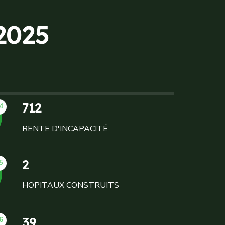
2
0
2
5
712
4
RENTE D'INCAPACITÉ
2
5
HOPITAUX CONSTRUITS
39
6