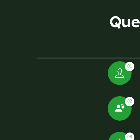
Q
u
e
01
02
03