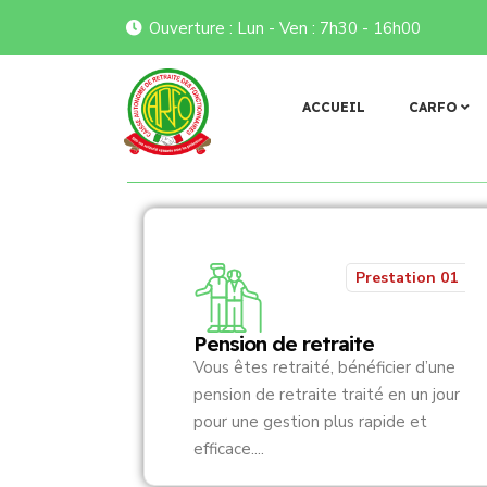
Ouverture : Lun - Ven : 7h30 - 16h00
𝐭𝐚𝐭𝐢𝐨𝐧 𝐝𝐞 𝐥𝐚 𝐂𝐀𝐑𝐅𝐎 : 𝐯𝐚𝐥𝐢𝐝𝐚𝐭𝐢𝐨𝐧 𝐝’𝐮𝐧 𝐧𝐨𝐮𝐯𝐞𝐚𝐮 𝐓𝐚𝐛𝐥𝐞𝐚𝐮 𝐝𝐞 𝐠𝐞𝐬𝐭𝐢𝐨𝐧
Flash infos
ACCUEIL
CARFO
Prestation 01
Pension de retraite
Vous êtes retraité, bénéficier d’une
pension de retraite traité en un jour
pour une gestion plus rapide et
efficace....