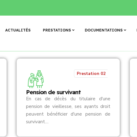
 𝐝𝐞𝐬 𝐚𝐫𝐜𝐡𝐢𝐯𝐞𝐬 (𝐓𝐆𝐀)
𝐃𝐨𝐧 𝐚̀ 𝐅𝐚𝐬𝐨 𝐌𝐞̂𝐛𝐨 : 𝐥𝐚 𝐂𝐀𝐑𝐅𝐎 𝐚𝐩𝐩𝐨𝐫𝐭𝐞 𝐬𝐚 𝐜𝐨𝐧𝐭𝐫𝐢𝐛𝐮
N
o
s
p
r
e
s
t
a
t
i
o
n
s
ACTUALITÉS
PRESTATIONS
DOCUMENTATIONS
Prestation 02
Pension de survivant
En cas de décès du titulaire d'une
pension de vieillesse, ses ayants droit
peuvent bénéficier d'une pension de
survivant....