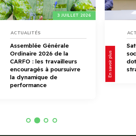
2 JUILLET 2026
ACTUALITÉS
ACT
Satisfaction des assurés
Péd
sociaux : la CARFO se
Yal
En savoir plus
dote d’un plan
eng
stratégique 2026-2030
des