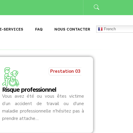
𝐭𝐢𝐨𝐧 𝐚𝐮𝐱 𝐜𝐨̂𝐭𝐞́𝐬 𝐝𝐮 𝐌𝐢𝐧𝐢𝐬𝐭𝐞̀𝐫𝐞 𝐝𝐞 𝐥𝐚 𝐅𝐨𝐧𝐜𝐭𝐢𝐨𝐧 𝐩𝐮𝐛𝐥𝐢𝐪𝐮𝐞
𝐑𝐞́𝐠𝐢𝐨𝐧 𝐝𝐮 𝐆
French
E-SERVICES
FAQ
NOUS CONTACTER
Prestation 03
Risque professionnel
Vous avez été ou vous êtes victime
d’un accident de travail ou d'une
maladie professionnelle n'hésitez pas à
prendre attache....