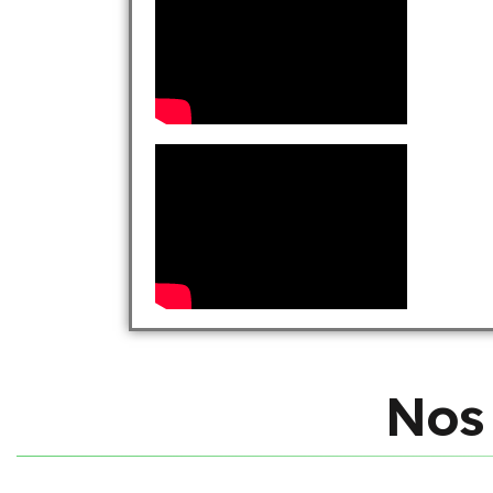
N
o
s