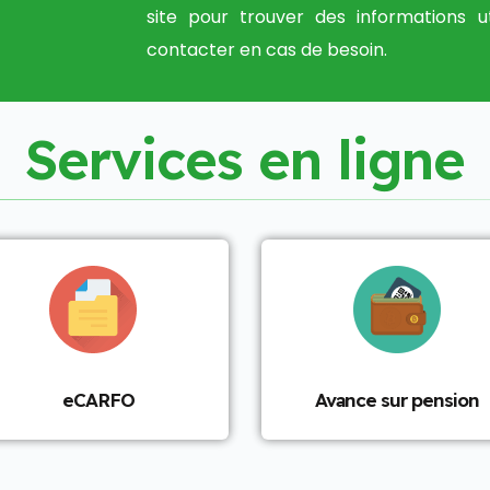
site pour trouver des informations u
contacter en cas de besoin.
S
e
r
v
i
c
e
s
e
n
l
i
g
n
e
eCARFO
Avance sur pension