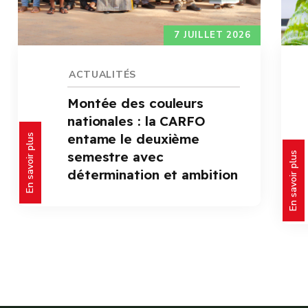
3 JUILLET 2026
ACTUALITÉS
Assemblée Générale
Ordinaire 2026 de la
En savoir plus
CARFO : les travailleurs
encouragés à poursuivre
En savoir plus
la dynamique de
performance