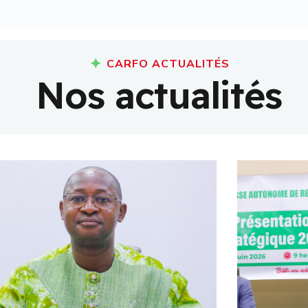
CARFO ACTUALITÉS
N
o
s
a
c
t
u
a
l
i
t
é
s