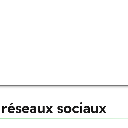
r
é
s
e
a
u
x
s
o
c
i
a
u
x