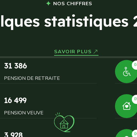
NOS CHIFFRES
l
q
u
e
s
s
t
a
t
i
s
t
i
q
u
e
s
SAVOIR PLUS
31 386
0
PENSION DE RETRAITE
16 499
0
PENSION VEUVE
3 928
0