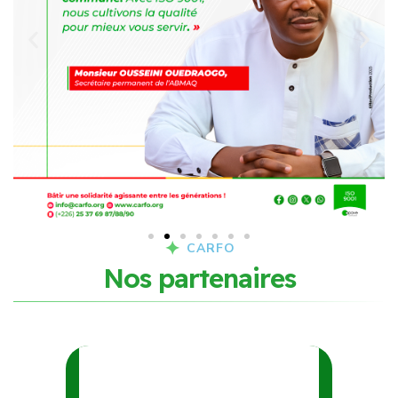
CARFO
N
o
s
p
a
r
t
e
n
a
i
r
e
s