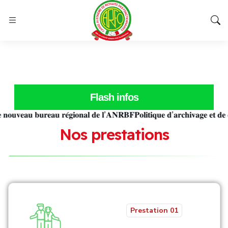
Flash infos
𝐞𝐚𝐮 𝐛𝐮𝐫𝐞𝐚𝐮 𝐫𝐞́𝐠𝐢𝐨𝐧𝐚𝐥 𝐝𝐞 𝐥’𝐀𝐍𝐑𝐁𝐅
𝐏𝐨𝐥𝐢𝐭𝐢𝐪𝐮𝐞 𝐝’𝐚𝐫𝐜𝐡𝐢𝐯𝐚𝐠𝐞 𝐞𝐭 𝐝𝐞 𝐝𝐨𝐜𝐮
N
o
s
p
r
e
s
t
a
t
i
o
n
s
Prestation 01