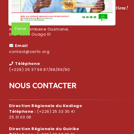
CARFO, bâtir une solidarité agissante entre les générations !
Adresse
Fermer
Avenue Sembene Ousmane,
01 BP 5569 Ouaga 01
Email
contact@carfo.org
Téléphone
(+226) 25 37 69 87/88/89/90
N
O
U
S
C
O
N
T
A
C
T
E
R
Direction Régionale du Kadiogo
Téléphone :
(+226) 25 33 30 41
25 31 00 08
Direction Régionale du Guiriko