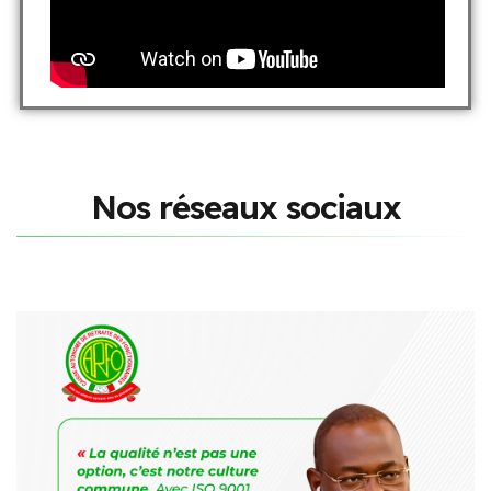
N
o
s
r
é
s
e
a
u
x
s
o
c
i
a
u
x