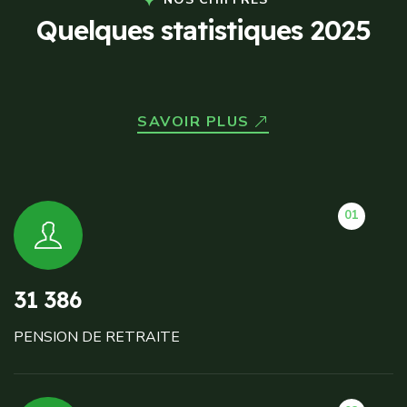
Q
u
e
l
q
u
e
s
s
t
a
t
i
s
t
i
q
u
e
s
2
0
2
5
SAVOIR PLUS
01
31 386
PENSION DE RETRAITE