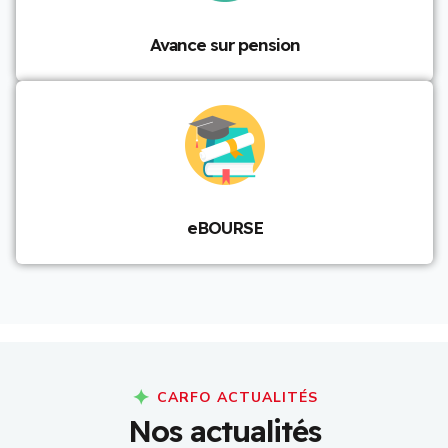
Avance sur pension
eBOURSE
CARFO ACTUALITÉS
N
o
s
a
c
t
u
a
l
i
t
é
s