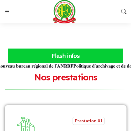
Flash infos
𝐯𝐞𝐚𝐮 𝐛𝐮𝐫𝐞𝐚𝐮 𝐫𝐞́𝐠𝐢𝐨𝐧𝐚𝐥 𝐝𝐞 𝐥’𝐀𝐍𝐑𝐁𝐅
𝐏𝐨𝐥𝐢𝐭𝐢𝐪𝐮𝐞 𝐝’𝐚𝐫𝐜𝐡𝐢𝐯𝐚𝐠𝐞 𝐞𝐭 𝐝𝐞 𝐝𝐨
N
o
s
p
r
e
s
t
a
t
i
o
n
s
Prestation 01