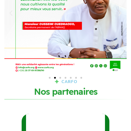
CARFO
N
o
s
p
a
r
t
e
n
a
i
r
e
s