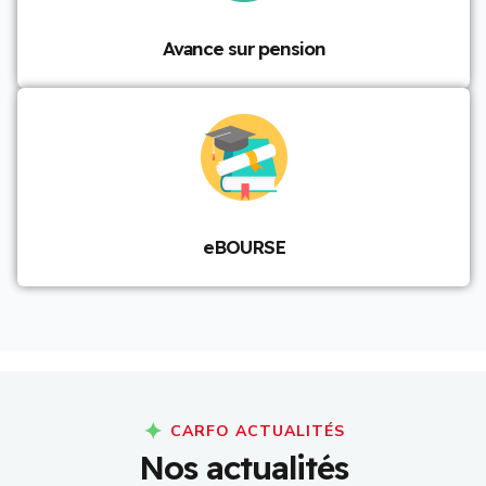
Avance sur pension
eBOURSE
CARFO ACTUALITÉS
N
o
s
a
c
t
u
a
l
i
t
é
s