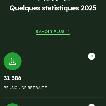
Q
u
e
l
q
u
e
s
s
t
a
t
i
s
t
i
q
u
e
s
2
0
2
5
SAVOIR PLUS
01
31 386
PENSION DE RETRAITE