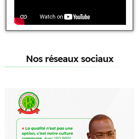
N
o
s
r
é
s
e
a
u
x
s
o
c
i
a
u
x