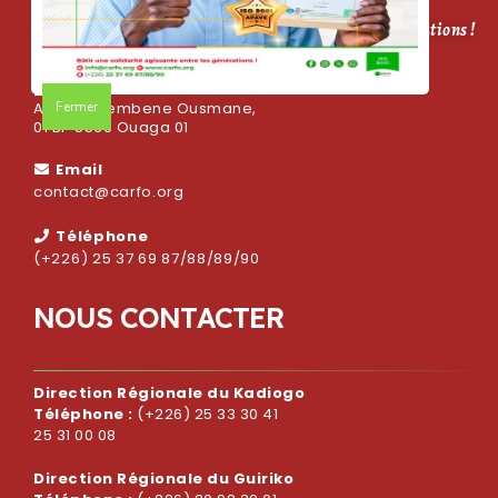
CARFO, bâtir une solidarité agissante entre les générations !
Adresse
Fermer
Avenue Sembene Ousmane,
01 BP 5569 Ouaga 01
Email
contact@carfo.org
Téléphone
(+226) 25 37 69 87/88/89/90
N
O
U
S
C
O
N
T
A
C
T
E
R
Direction Régionale du Kadiogo
Téléphone :
(+226) 25 33 30 41
25 31 00 08
Direction Régionale du Guiriko