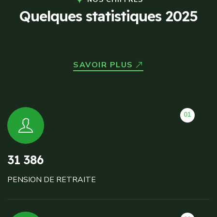
Q
u
e
l
q
u
e
s
s
t
a
t
i
s
t
i
q
u
e
s
2
0
2
5
SAVOIR PLUS
01
31 386
PENSION DE RETRAITE