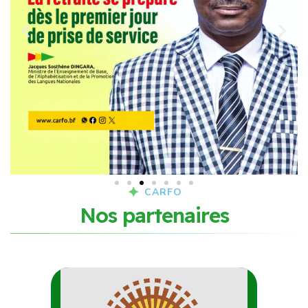
CARFO
N
o
s
p
a
r
t
e
n
a
i
r
e
s