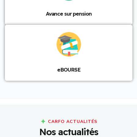
Avance sur pension
eBOURSE
CARFO ACTUALITÉS
N
o
s
a
c
t
u
a
l
i
t
é
s