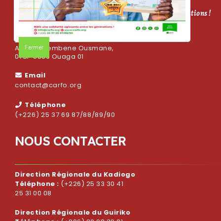
CARFO, bâtir une solidarité agissante entre les générations !
Adresse
Fermer
Avenue Sembene Ousmane,
01 BP 5569 Ouaga 01
Email
contact@carfo.org
Téléphone
(+226) 25 37 69 87/88/89/90
N
O
U
S
C
O
N
T
A
C
T
E
R
Direction Régionale du Kadiogo
Téléphone :
(+226) 25 33 30 41
25 31 00 08
Direction Régionale du Guiriko