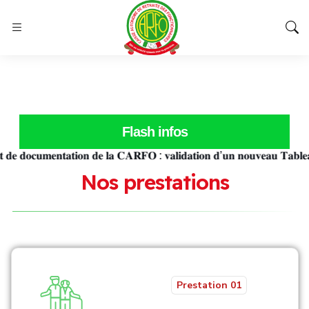
Flash infos
 𝐝𝐨𝐜𝐮𝐦𝐞𝐧𝐭𝐚𝐭𝐢𝐨𝐧 𝐝𝐞 𝐥𝐚 𝐂𝐀𝐑𝐅𝐎 : 𝐯𝐚𝐥𝐢𝐝𝐚𝐭𝐢𝐨𝐧 𝐝’𝐮𝐧 𝐧𝐨𝐮𝐯𝐞𝐚𝐮 𝐓𝐚𝐛𝐥𝐞𝐚𝐮 𝐝𝐞 
N
o
s
p
r
e
s
t
a
t
i
o
n
s
Prestation 01