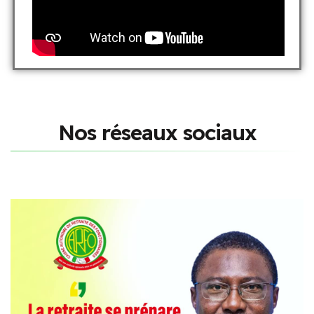
N
o
s
r
é
s
e
a
u
x
s
o
c
i
a
u
x