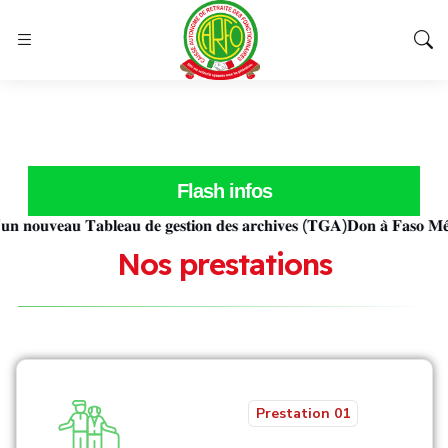
Flash infos
𝐮𝐯𝐞𝐚𝐮 𝐓𝐚𝐛𝐥𝐞𝐚𝐮 𝐝𝐞 𝐠𝐞𝐬𝐭𝐢𝐨𝐧 𝐝𝐞𝐬 𝐚𝐫𝐜𝐡𝐢𝐯𝐞𝐬 (𝐓𝐆𝐀)
𝐃𝐨𝐧 𝐚̀ 𝐅𝐚𝐬𝐨 𝐌𝐞̂𝐛𝐨 : 𝐥𝐚 
N
o
s
p
r
e
s
t
a
t
i
o
n
s
Prestation 01