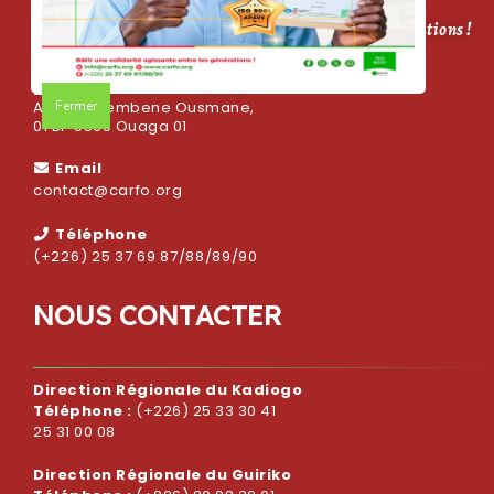
CARFO, bâtir une solidarité agissante entre les générations !
Adresse
Fermer
Avenue Sembene Ousmane,
01 BP 5569 Ouaga 01
Email
contact@carfo.org
Téléphone
(+226) 25 37 69 87/88/89/90
N
O
U
S
C
O
N
T
A
C
T
E
R
Direction Régionale du Kadiogo
Téléphone :
(+226) 25 33 30 41
25 31 00 08
Direction Régionale du Guiriko