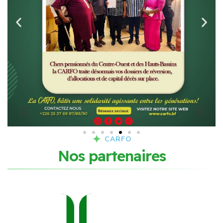
CARFO
N
o
s
p
a
r
t
e
n
a
i
r
e
s