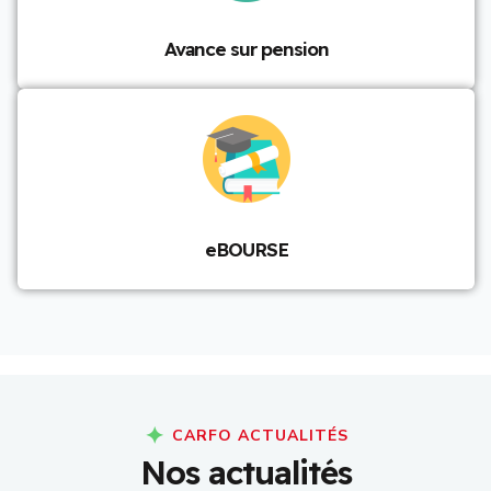
Avance sur pension
eBOURSE
CARFO ACTUALITÉS
N
o
s
a
c
t
u
a
l
i
t
é
s