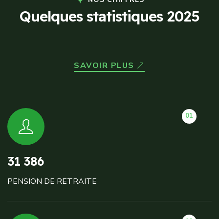
Q
u
e
l
q
u
e
s
s
t
a
t
i
s
t
i
q
u
e
s
2
0
2
5
SAVOIR PLUS
01
31 386
PENSION DE RETRAITE