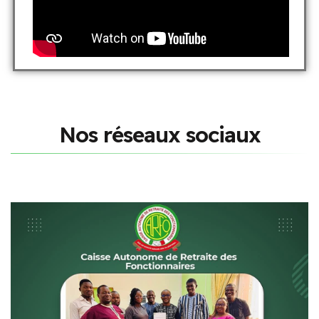
N
o
s
r
é
s
e
a
u
x
s
o
c
i
a
u
x